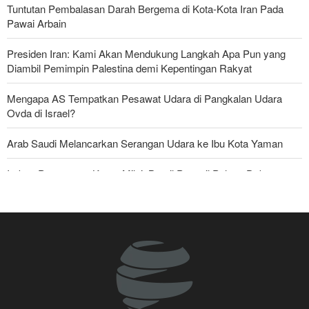
Tuntutan Pembalasan Darah Bergema di Kota-Kota Iran Pada
Pawai Arbain
Presiden Iran: Kami Akan Mendukung Langkah Apa Pun yang
Diambil Pemimpin Palestina demi Kepentingan Rakyat
Mengapa AS Tempatkan Pesawat Udara di Pangkalan Udara
Ovda di Israel?
Arab Saudi Melancarkan Serangan Udara ke Ibu Kota Yaman
Imbas Pernyataan Kasar Milei; Brasil Panggil Pulang Dubes
Skandal Persenjataan: Dokumen Bocor Ungkap Penjualan Drone
dan Rudal Israel ke UEA Miliaran Dolar
Mayjen Mohsen Rezaei: Kami Telah Melancarkan Pukulan Berat
terhadap Amerika Serikat
Militer Yaman Serang Kapal Tanker Minyak Saudi