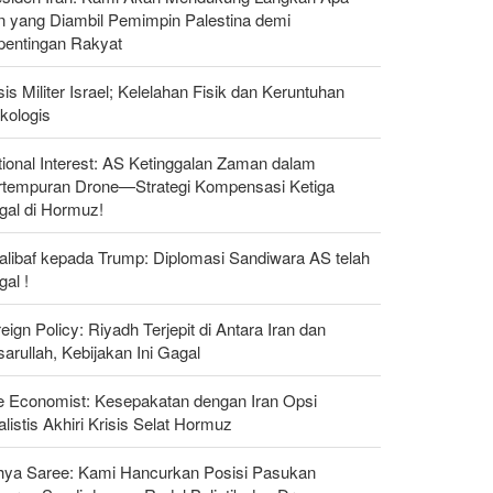
n yang Diambil Pemimpin Palestina demi
pentingan Rakyat
sis Militer Israel; Kelelahan Fisik dan Keruntuhan
kologis
ional Interest: AS Ketinggalan Zaman dalam
rtempuran Drone—Strategi Kompensasi Ketiga
gal di Hormuz!
alibaf kepada Trump: Diplomasi Sandiwara AS telah
al !
eign Policy: Riyadh Terjepit di Antara Iran dan
arullah, Kebijakan Ini Gagal
e Economist: Kesepakatan dengan Iran Opsi
listis Akhiri Krisis Selat Hormuz
hya Saree: Kami Hancurkan Posisi Pasukan