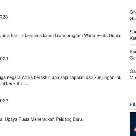
Gh
2023
Gag
Su
dunia hari ini bersama kami dalam program Warta Berita Dunia.
Ke
Se
Ge
2023
Ga
Mo
tiga negara Afrika berakhir, apa saja capaian dari kunjungan ini.
i berikut ini...
2022
PI
ika, Upaya Rusia Menemukan Peluang Baru.