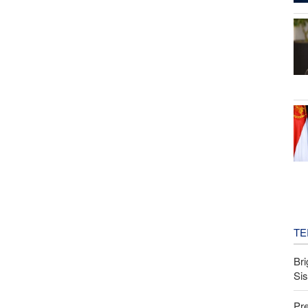
TE
Bri
Si
Pr