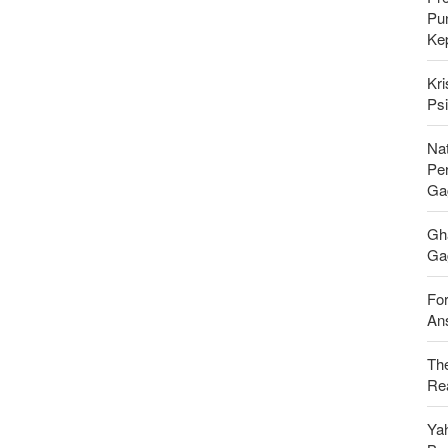
Pu
Ke
Kri
Psi
Nat
Pe
Ga
Gh
Gag
For
Ans
Th
Rea
Ya