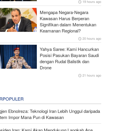
19 hours ago
Mengapa Negara-Negara
Kawasan Harus Berperan
Signifikan dalam Menentukan
Keamanan Regional?
20 hours ago
Yahya Saree: Kami Hancurkan
Posisi Pasukan Bayaran Saudi
dengan Rudal Balistik dan
Drone
21 hours ago
RPOPULER
gjen Ebnolreza: Teknologi Iran Lebih Unggul daripada
stem Impor Mana Pun di Kawasan
esiden Iran: Kami Akan Mendukung Langkah Apa