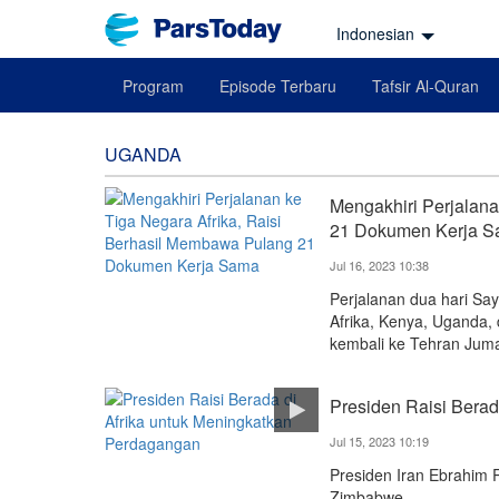
Indonesian
Program
Episode Terbaru
Tafsir Al-Quran
UGANDA
Mengakhiri Perjalana
21 Dokumen Kerja 
Jul 16, 2023 10:38
Perjalanan dua hari Say
Afrika, Kenya, Uganda,
kembali ke Tehran Jumat
Presiden Raisi Bera
Jul 15, 2023 10:19
Presiden Iran Ebrahim 
Zimbabwe.