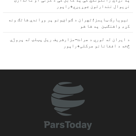
نړیوال نندارتون جوړیږي+راپور
نیویارک ټایمز؛تهران د ګواښونو پر وړاندې شاتګ ونه
کړ، واشنګټن په شا شو
د ايران له لوري د هرات–مزارشریف رېل پټلۍ له پروژې
څخه د افغانانو هرکلی+راپور
د عربستان جنګی الوتکو د یمن پلازمینه صنعا بمباری کړ
ایران د امریکا اوصهیونیستي رژیم پروړاندې په
مقابلې کې بریالی شوی
شننه/له ایران سره په جنګ کښې د امریکا د وسلو کمیدل ؛
د واشنګټن د دفاع لپاره خبرداری
د ایران پوځ: په بشپړ چمتووالي کې یوو
پزشکیان: موږ د خبرو اترو په بهیر کې د فلسطیني مشرانو
له هرې پرېکړې ملاتړ کوو