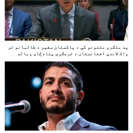
په ملګرو ملتونو کې د پاکستان سفیر د طالبانو تر
واک لاندې افغانستان د ترهګرۍ پناه‌ځای وباله