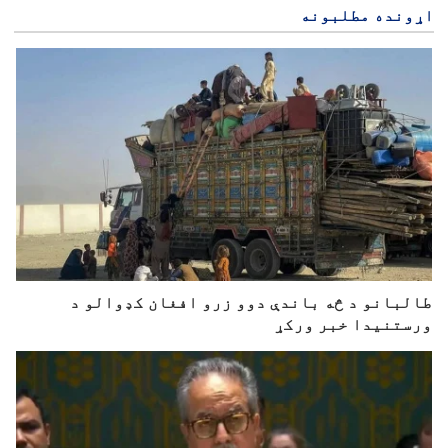
اړونده مطلبونه
طالبانو د څه باندې دوو زرو افغان کډوالو د
ورستنیدا خبر ورکړ