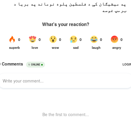
په میشیګان کې د فلسطین پلوه نوماند په بریا د
ټرمپ غوسه