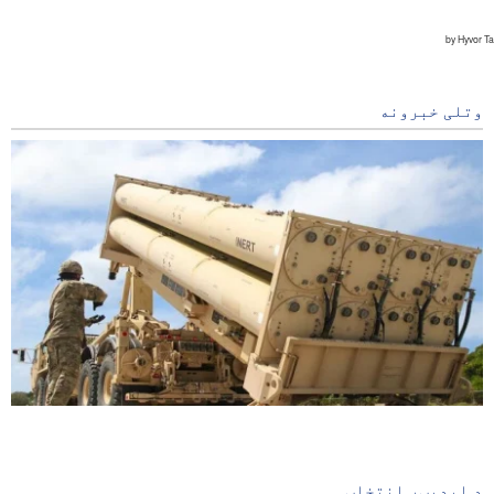
وتلی خبرونه
شننه/له ایران سره په جنګ کښې د امریکا د وسلو کمیدل ؛ د
واشنګټن د دفاع لپاره خبرداری
6 hours ago
د ایډیټر انتخاب