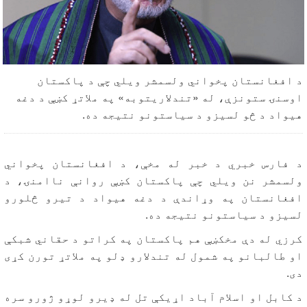
د افغانستان پخواني ولسمشر ویلي چې د پاکستان
اوسنۍ ستونزې، له «تندلاریتوبه» په ملاتړ کښې د دغه
هیواد د څو لسیزو د سیاستونو نتیجه ده.
د فارس خبري د خبر له مخې، د افغانستان پخواني
ولسمشر نن ویلي چې پاکستان کښې روانې ناامنۍ، د
افغانستان په وړاندې د دغه هیواد د تیرو څلورو
لسیزو د سیاستونو نتیجه ده.
کرزي له دې مخکښې هم پاکستان په کراتو د حقاني شبکې
او طالبانو په شمول له تندلارو ډلو په ملاتړ تورن کړی
دی.
د کابل او اسلام آباد اړیکې تل له ډیرو لوړو ژورو سره