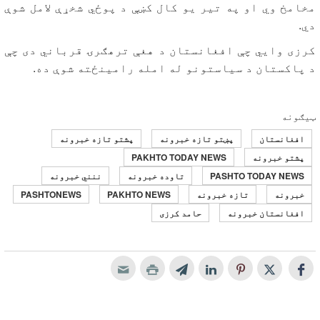
مخامخ وي او په تیر یو کال کښې د پوځي شخړې لامل شوې
دي.
کرزی وايي چې افغانستان د هغې ترهګرۍ قرباني دی چې
د پاکستان د سیاستونو له امله رامینځته شوې ده.
ټیګونه
افغانستان
پښتو تازه خبرونه
پشتو تازه خبرونه
پشتو خبرونه
PAKHTO TODAY NEWS
PASHTO TODAY NEWS
تاوده خبرونه
ننني خبرونه
خبرونه
تازه خبرونه
PAKHTO NEWS
PASHTONEWS
افغانستان خبرونه
حامد کرزی