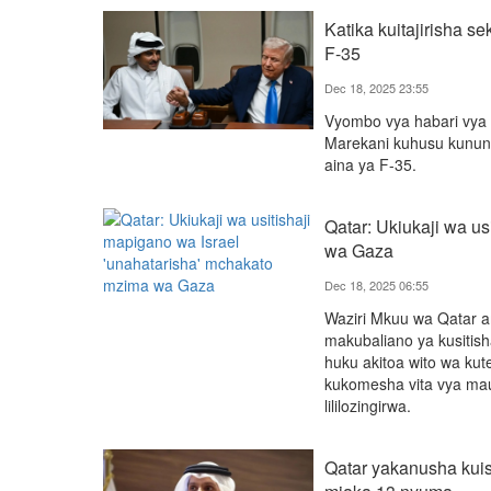
Katika kuitajirisha 
F-35
Dec 18, 2025 23:55
Vyombo vya habari vya
Marekani kuhusu kununu
aina ya F-35.
Qatar: Ukiukaji wa u
wa Gaza
Dec 18, 2025 06:55
Waziri Mkuu wa Qatar a
makubaliano ya kusiti
huku akitoa wito wa ku
kukomesha vita vya maua
lililozingirwa.
Qatar yakanusha kui