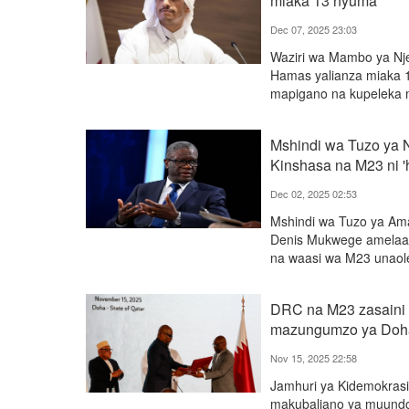
miaka 13 nyuma
Dec 07, 2025 23:03
Waziri wa Mambo ya Nj
Hamas yalianza miaka 10
mapigano na kupeleka 
Mshindi wa Tuzo ya 
Kinshasa na M23 ni 
Dec 02, 2025 02:53
Mshindi wa Tuzo ya Ama
Denis Mukwege amelaani
na waasi wa M23 unao
DRC na M23 zasaini
mazungumzo ya Doh
Nov 15, 2025 22:58
Jamhuri ya Kidemokrasi
makubaliano ya muundo