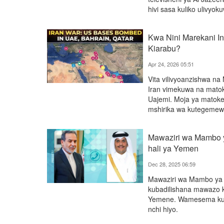
hivi sasa kuliko ulivyo
Kwa Nini Marekani I
Kiarabu?
Apr 24, 2026 05:51
Vita vilivyoanzishwa na
Iran vimekuwa na matok
Uajemi. Moja ya matokeo
mshirika wa kutegemewa
Mawaziri wa Mambo ya
hali ya Yemen
Dec 28, 2025 06:59
Mawaziri wa Mambo ya 
kubadilishana mawazo k
Yemene. Wamesema kuwa
nchi hiyo.