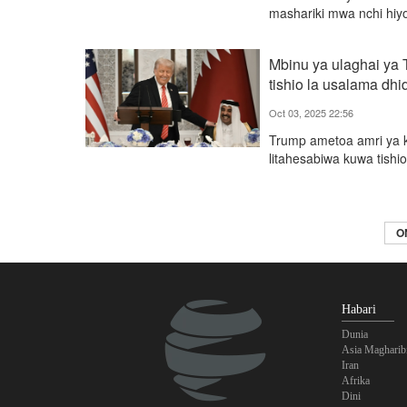
mashariki mwa nchi hiy
Mbinu ya ulaghai ya 
tishio la usalama dhi
Oct 03, 2025 22:56
Trump ametoa amri ya ki
litahesabiwa kuwa tishi
O
Habari
Dunia
Asia Magharib
Iran
Afrika
Dini