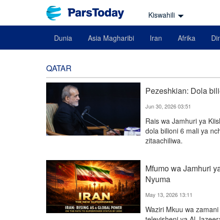
Kiswahili
Dunia
Asia Magharibi
Iran
Afrika
Din
QATAR
Pezeshkian: Dola bili
Jun 30, 2026 03:51
Rais wa Jamhuri ya Kii
dola bilioni 6 mali ya n
zitaachiliwa.
Mfumo wa Jamhuri ya 
Nyuma
May 13, 2026 13:11
Waziri Mkuu wa zamani 
televisheni ya Al Jaze