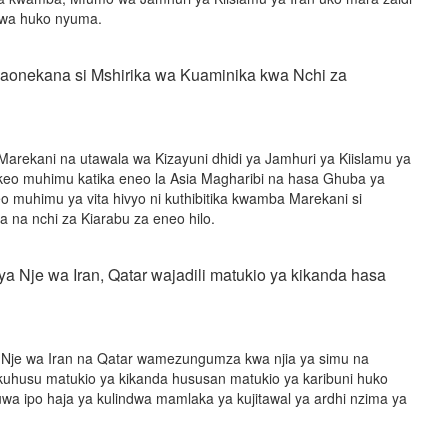
kuwa huko nyuma.
naonekana si Mshirika wa Kuaminika kwa Nchi za
 Marekani na utawala wa Kizayuni dhidi ya Jamhuri ya Kiislamu ya
eo muhimu katika eneo la Asia Magharibi na hasa Ghuba ya
 muhimu ya vita hivyo ni kuthibitika kwamba Marekani si
 na nchi za Kiarabu za eneo hilo.
 Nje wa Iran, Qatar wajadili matukio ya kikanda hasa
Nje wa Iran na Qatar wamezungumza kwa njia ya simu na
uhusu matukio ya kikanda hususan matukio ya karibuni huko
 ipo haja ya kulindwa mamlaka ya kujitawal ya ardhi nzima ya