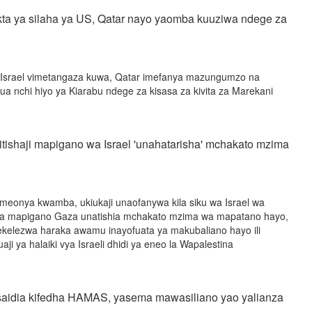
sekta ya silaha ya US, Qatar nayo yaomba kuuziwa ndege za
 Israel vimetangaza kuwa, Qatar imefanya mazungumzo na
a nchi hiyo ya Kiarabu ndege za kisasa za kivita za Marekani
sitishaji mapigano wa Israel 'unahatarisha' mchakato mzima
meonya kwamba, ukiukaji unaofanywa kila siku wa Israel wa
sha mapigano Gaza unatishia mchakato mzima wa mapatano hayo,
tekelezwa haraka awamu inayofuata ya makubaliano hayo ili
ji ya halaiki vya Israeli dhidi ya eneo la Wapalestina
saidia kifedha HAMAS, yasema mawasiliano yao yalianza