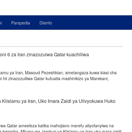
i
Parspedia
Disinfo
oni 6 za Iran zinazozuiwa Qatar kuachiliwa
slamu ya Iran, Masoud Pezeshkian, ametangaza kuwa kiasi cha
chi hii zinazozuiliwa Qatar kufuatia mashinikizo ya Marekani,
Kiislamu ya Iran, Uko Imara Zaidi ya Ulivyokuwa Huko
wa Qatar ameeleza katika mahojiano marefu aliyofanyiwa na
era kwamba, Mfumo wa Jamhuri ya Kiislamu ya Iran uko mara zaidi