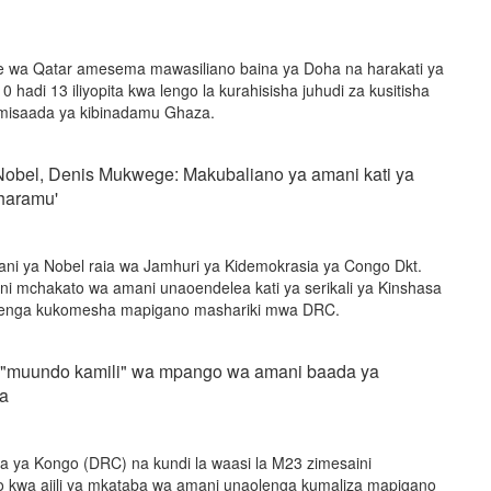
e wa Qatar amesema mawasiliano baina ya Doha na harakati ya
 hadi 13 iliyopita kwa lengo la kurahisisha juhudi za kusitisha
misaada ya kibinadamu Ghaza.
Nobel, Denis Mukwege: Makubaliano ya amani kati ya
'haramu'
ni ya Nobel raia wa Jamhuri ya Kidemokrasia ya Congo Dkt.
 mchakato wa amani unaoendelea kati ya serikali ya Kinshasa
lenga kukomesha mapigano mashariki mwa DRC.
 "muundo kamili" wa mpango wa amani baada ya
a
a ya Kongo (DRC) na kundi la waasi la M23 zimesaini
 kwa ajili ya mkataba wa amani unaolenga kumaliza mapigano