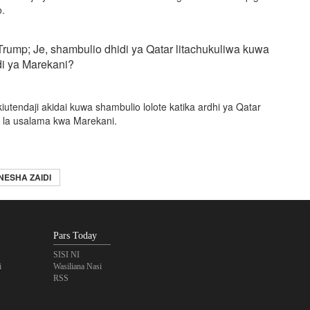
o.
Trump; Je, shambulio dhidi ya Qatar litachukuliwa kuwa
di ya Marekani?
utendaji akidai kuwa shambulio lolote katika ardhi ya Qatar
o la usalama kwa Marekani.
NESHA ZAIDI
Pars Today
SISI NI
i
Wasiliana Nasi
RSS