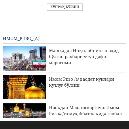
КЎПРОҚ КЎРИШ
ИМОМ_РИЗО_(А)
Машҳадда Инқилобнинг шаҳид
бўлган раҳбари учун дафн
маросими
Имом Ризо /а/ ваодат кунлари
қутлуғ бўлсин
Ироқдан Мадагаскаргача: Имом
Ризо/а/га муҳаббат ҳақида глобал
ҳикоя