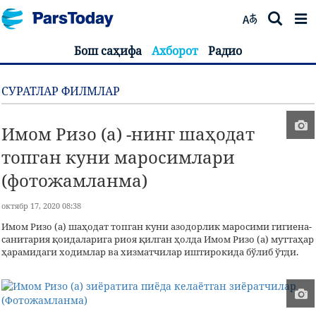
Бош саҳифа
Ахборот
Радио
СУРАТЛАР ФИЛМЛАР
Имом Ризо (а) -нинг шаҳодат
топган куни маросимлари
(фотожамланма)
октябр 17, 2020 08:38
Имом Ризо (а) шаҳодат топган куни азодорлик маросими гигиена-
санитария қоидаларига риоя қилган ҳолда Имом Ризо (а) муттаҳар
ҳарамидаги ходимлар ва хизматчилар иштирокида бўлиб ўтди.