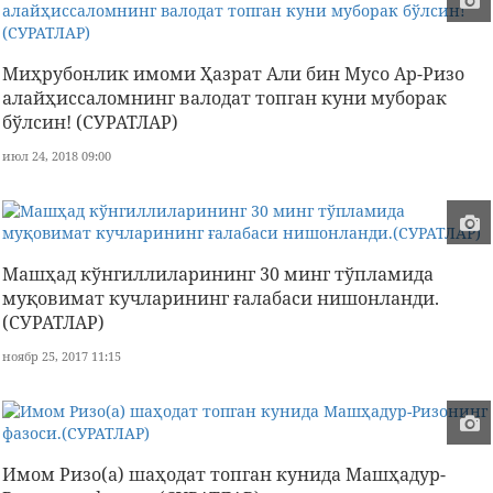
Миҳрубонлик имоми Ҳазрат Али бин Мусо Ар-Ризо
алайҳиссаломнинг валодат топган куни муборак
бўлсин! (СУРАТЛАР)
июл 24, 2018 09:00
Машҳад кўнгиллиларининг 30 минг тўпламида
муқовимат кучларининг ғалабаси нишонланди.
(СУРАТЛАР)
ноябр 25, 2017 11:15
Имом Ризо(а) шаҳодат топган кунида Машҳадур-