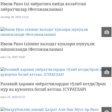
Имом Ризо (а) зиёратига пиёда келаётган
зиёратчилар (Фотожамланма)
октябр 28, 2019 12:22
Имом Ризо (а)нинг валодат кунлари шукуҳли
нишонланди (Фотожамланма)
июл 14, 2019 10:43
Разавий ҳарами зиёратчилардан тўлиб кетди/Эрон
нур ва қувончга ботиб кетган. (СУРАТЛАР)
июл 25, 2018 07:22