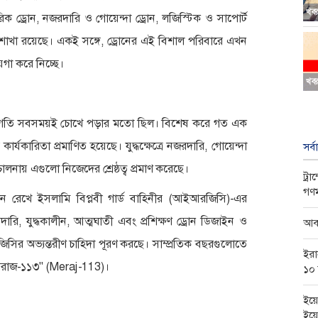
খব
মরিক ড্রোন, নজরদারি ও গোয়েন্দা ড্রোন, লজিস্টিক ও সাপোর্ট
 শাখা রয়েছে। একই সঙ্গে, ড্রোনের এই বিশাল পরিবারে এখন
ায়গা করে নিচ্ছে।
খব
ির অগ্রগতি সবসময়ই চোখে পড়ার মতো ছিল। বিশেষ করে গত এক
র্যকারিতা প্রমাণিত হয়েছে। যুদ্ধক্ষেত্রে নজরদারি, গোয়েন্দা
সর্
িচালনায় এগুলো নিজেদের শ্রেষ্ঠত্ব প্রমাণ করেছে।
ট্র
গণমা
েখে ইসলামি বিপ্লবী গার্ড বাহিনীর (আইআরজিসি)-এর
নজরদারি, যুদ্ধকালীন, আত্মঘাতী এবং প্রশিক্ষণ ড্রোন ডিজাইন ও
আবা
ির অভ্যন্তরীণ চাহিদা পূরণ করছে। সাম্প্রতিক বছরগুলোতে
ইরা
"মেরাজ-১১৩" (Meraj-113)।
১০ 
ইয়
ইয়েম