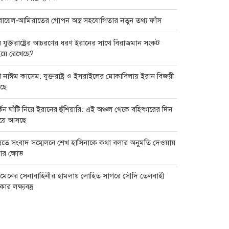
ায়েল-আমিরাতের গোপন অস্ত্র সহযোগিতার নতুন তথ্য ফাঁস
 যুক্তরাষ্ট্রের আচরণের ধরণ ইরানের সাথে বিরাজমান সংকট
য়ে রেখেছে?
 নাঈম কাসেম: যুক্তরাষ্ট্র ও ইসরাইলের মোকাবিলায় ইরান বিজয়ী
ছে
্কিন ঘাঁটি নিয়ে ইরানের হুঁশিয়ারি: এই অঞ্চল থেকে বহিষ্কারের দিন
িয়ে আসছে
্লিতে সংবাদ সম্মেলনে শেখ হাসিনাকে কথা বলার অনুমতি দেওয়ায়
ার ক্ষোভ
মেনের সেনাবাহিনীর হামলায় লোহিত সাগরে সৌদি তেলবাহী
ংকার লক্ষ্যবস্তু