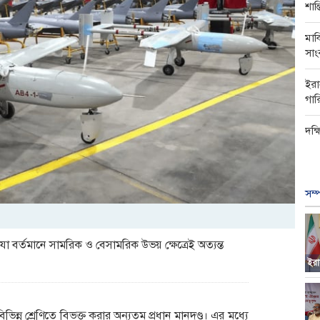
শান্
মার্
সাং
ইরা
গার
দক্
সম্
যা বর্তমানে সামরিক ও বেসামরিক উভয় ক্ষেত্রেই অত্যন্ত
ইরা
িভিন্ন শ্রেণিতে বিভক্ত করার অন্যতম প্রধান মানদণ্ড। এর মধ্যে