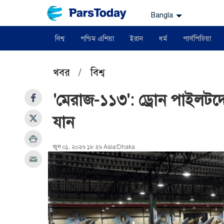
Bangla
বিশ্ব
পশ্চিম এশিয়া
ইরান
ধর্ম
পার্সপিডিয়া
খবর
/
বিশ্ব
'মেরাজ-১১৩': ড্রোন পাইলটদের
যান
জুন ০১, ২০২৬ ১৮:২৬ Asia/Dhaka