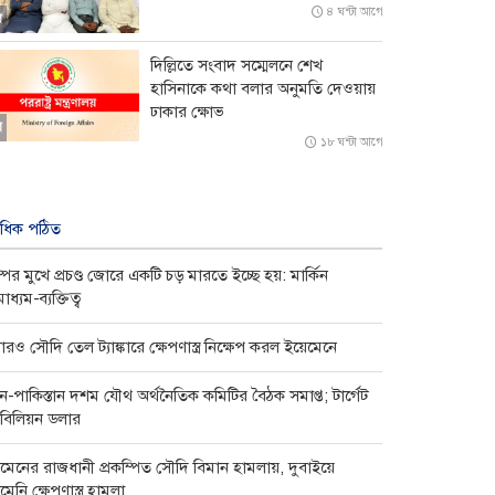
৪ ঘন্টা আগে
র
দিল্লিতে সংবাদ সম্মেলনে শেখ
হাসিনাকে কথা বলার অনুমতি দেওয়ায়
ঢাকার ক্ষোভ
র
১৮ ঘন্টা আগে
বাধিক পঠিত
াম্পের মুখে প্রচণ্ড জোরে একটি চড় মারতে ইচ্ছে হয়: মার্কিন
ধ্যম-ব্যক্তিত্ব
রও সৌদি তেল ট্যাঙ্কারে ক্ষেপণাস্ত্র নিক্ষেপ করল ইয়েমেনে
ন-পাকিস্তান দশম যৌথ অর্থনৈতিক কমিটির বৈঠক সমাপ্ত; টার্গেট
বিলিয়ন ডলার
েমেনের রাজধানী প্রকম্পিত সৌদি বিমান হামলায়, দুবাইয়ে
েনি ক্ষেপণাস্ত্র হামলা