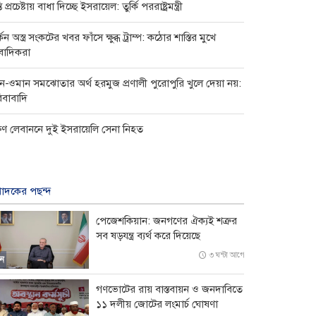
তি প্রচেষ্টায় বাধা দিচ্ছে ইসরায়েল: তুর্কি পররাষ্ট্রমন্ত্রী
কিন অস্ত্র সংকটের খবর ফাঁসে ক্ষুব্ধ ট্রাম্প: কঠোর শাস্তির মুখে
বাদিকরা
ন-ওমান সমঝোতার অর্থ হরমুজ প্রণালী পুরোপুরি খুলে দেয়া নয়:
িবাবাদি
ষিণ লেবাননে দুই ইসরায়েলি সেনা নিহত
পাদকের পছন্দ
পেজেশকিয়ান: জনগণের ঐক্যই শত্রুর
সব ষড়যন্ত্র ব্যর্থ করে দিয়েছে
৩ ঘন্টা আগে
ন
গণভোটের রায় বাস্তবায়ন ও জনদাবিতে
১১ দলীয় জোটের লংমার্চ ঘোষণা