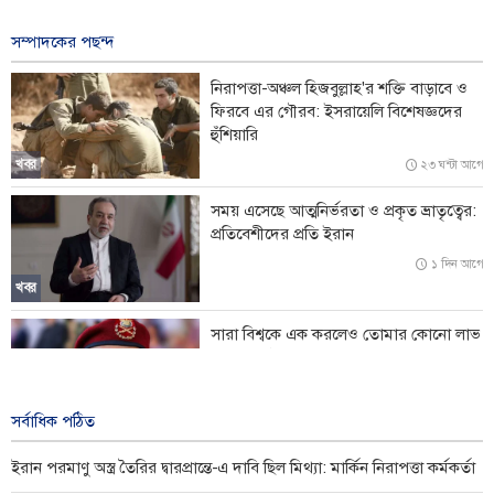
১৫ ঘন্টা আগে
সম্পাদকের পছন্দ
ইসরায়েলের বিরুদ্ধে মুসলিম দেশগুলোর ঐক্য জরুরি: পাকিস্তান
নিরাপত্তা-অঞ্চল হিজবুল্লাহ'র শক্তি বাড়াবে ও
শহীদ সাংবাদিকেরা আমাদের আলোকবর্তিকা: সাংবাদিক দিবসে নওরোজি
ফিরবে এর গৌরব: ইসরায়েলি বিশেষজ্ঞদের
হুঁশিয়ারি
আমাদের যোদ্ধারা বিশ্বকে হতবাক করে করে দিয়েছে: ইরানের প্রেসিডেন্ট
খবর
২৩ ঘন্টা আগে
মার্কিন সেনাপ্রধান যুদ্ধ থেকে বেরিয়ে আসার পথ খুঁজছেন: সিএনএন
সময় এসেছে আত্মনির্ভরতা ও প্রকৃত ভ্রাতৃত্বের:
প্রতিবেশীদের প্রতি ইরান
১ দিন আগে
খবর
সারা বিশ্বকে এক করলেও তোমার কোনো লাভ
হবে না: সৌদিকে ইয়েমেনের হুঁশিয়ারি
১ দিন আগে
খবর
সর্বাধিক পঠিত
ইরান পরমাণু অস্ত্র তৈরির দ্বারপ্রান্তে-এ দাবি ছিল মিথ্যা: মার্কিন নিরাপত্তা কর্মকর্তা