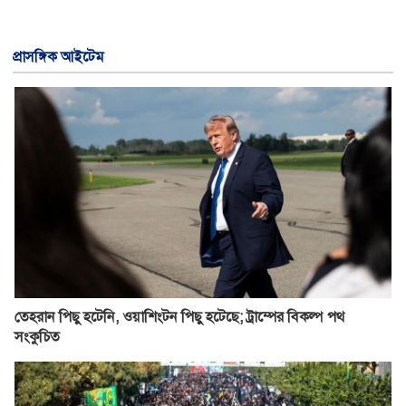
প্রাসঙ্গিক আইটেম
তেহরান পিছু হটেনি, ওয়াশিংটন পিছু হটেছে; ট্রাম্পের বিকল্প পথ
সংকুচিত