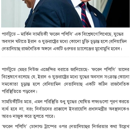
পার্সটুডে – মার্কিন সাময়িকী ‘ফরেন পলিসি’ এক বিশ্লেষণে লিখেছে, যুদ্ধের
অবসান ঘটাতে ইরান ও যুক্তরাষ্ট্রের মধ্যে কোনো চুক্তি চূড়ান্ত হলে বেনিয়ামিন
নেতানিয়াহু রাজনৈতিক অঙ্গনে একটি গুরুতর চ্যালেঞ্জের মুখোমুখি হবেন।
পার্সটুডে মেহর নিউজ এজেন্সির বরাতে জানিয়েছে- ‘ফরেন পলিসি’ তাদের
বিশ্লেষণে বলেছে যে, ইরান ও যুক্তরাষ্ট্রের মধ্যে যুদ্ধের অবসান সংক্রান্ত কোনো
সমঝোতা চূড়ান্ত হলে বেনিয়ামিন নেতানিয়াহু একটি কঠিন রাজনৈতিক
পরিস্থিতিতে পড়বেন।
সাময়িকীটির মতে, এমন পরিস্থিতি শুধু যুদ্ধের ঘোষিত লক্ষ্যগুলো পূরণ করতে
ব্যর্থ হবে না, বরং নির্বাচনের প্রাক্কালে ইসরায়েলি প্রধানমন্ত্রীর অবস্থানকেও
আরও নাজুক করে তুলতে পারে।
‘ফরেন পলিসি’ ডোনাল্ড ট্রাম্পের ওপর নেতানিয়াহুর নির্ভরতার কথা উল্লেখ