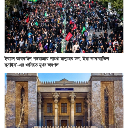
ইরানে আরবাঈন পদযাত্রায় লাখো মানুষের ঢল; ‘ইয়া লাসারাতিল
হুসাইন’-এর ধ্বনিতে মুখর জনপদ