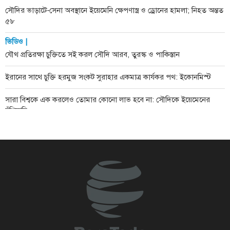
সৌদির ভাড়াটে-সেনা অবস্থানে ইয়েমেনি ক্ষেপণাস্ত্র ও ড্রোনের হামলা; নিহত অন্তত
৫৮
ভিডিও |
যৌথ প্রতিরক্ষা চুক্তিতে সই করল সৌদি আরব, তুরস্ক ও পাকিস্তান
ইরানের সাথে চুক্তি হরমুজ সংকট সুরাহার একমাত্র কার্যকর পথ: ইকোনমিস্ট
সারা বিশ্বকে এক করলেও তোমার কোনো লাভ হবে না: সৌদিকে ইয়েমেনের
হুঁশিয়ারি
সময় এসেছে আত্মনির্ভরতা ও প্রকৃত ভ্রাতৃত্বের: প্রতিবেশীদের প্রতি ইরান
ঐতিহাসিক কৌশলগত বিপর্যয়ে আমেরিকা ও ইসরায়েল হেরেছে, জিতেছে ইরান:
টেলিগ্রাফ
আমেরিকাকে বিপর্যয়কর যুদ্ধে জড়িয়েছেন দুর্নীতিগ্রস্ত ট্রাম্প: স্যান্ডার্স
আমাদের যোদ্ধারা বিশ্বকে হতবাক করে করে দিয়েছে: ইরানের প্রেসিডেন্ট