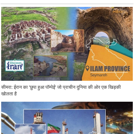
सीमरा: ईरान का 'छुपा हुआ पॉम्पेई' जो प्राचीन दुनिया की ओर एक खिड़की
खोलता है