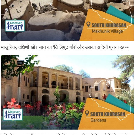
माख़ूनिक, दक्षिणी खोरासान का 'लिलिपुट गाँव' और उसका सदियों पुराना रहस्य