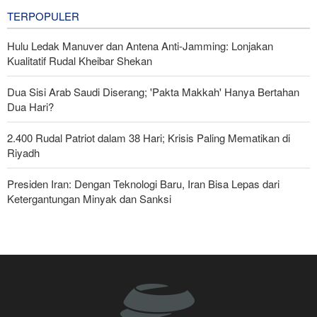
3 hours ago
TERPOPULER
Hulu Ledak Manuver dan Antena Anti-Jamming: Lonjakan
Kualitatif Rudal Kheibar Shekan
Dua Sisi Arab Saudi Diserang; 'Pakta Makkah' Hanya Bertahan
Dua Hari?
2.400 Rudal Patriot dalam 38 Hari; Krisis Paling Mematikan di
Riyadh
Presiden Iran: Dengan Teknologi Baru, Iran Bisa Lepas dari
Ketergantungan Minyak dan Sanksi
Pasukan Reaksi Cepat dan Pasukan Khusus AD Artesh: Garda
Terdepan Keamanan Perbatasan Iran
Bantuan Obat-obatan dari 11 Negara untuk Iran di Masa Perang
Yahya Saree: Operasi Khusus di Al-Mokha—Puluhan Pasukan