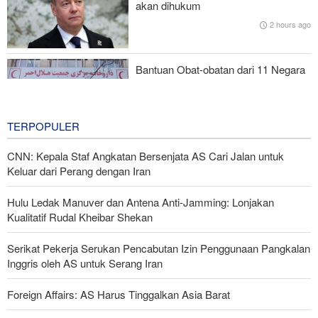
akan dihukum
2 hours ago
Pakta Makkah Picu Perdebatan; Turki Disebut Jadi 'Tentara
Bayaran' Saudi
Bantuan Obat-obatan dari 11 Negara
untuk Iran di Masa Perang
4 hours ago
TERPOPULER
CNN: Kepala Staf Angkatan Bersenjata AS Cari Jalan untuk
Keluar dari Perang dengan Iran
Hulu Ledak Manuver dan Antena Anti-Jamming: Lonjakan
Kualitatif Rudal Kheibar Shekan
Serikat Pekerja Serukan Pencabutan Izin Penggunaan Pangkalan
Inggris oleh AS untuk Serang Iran
Foreign Affairs: AS Harus Tinggalkan Asia Barat