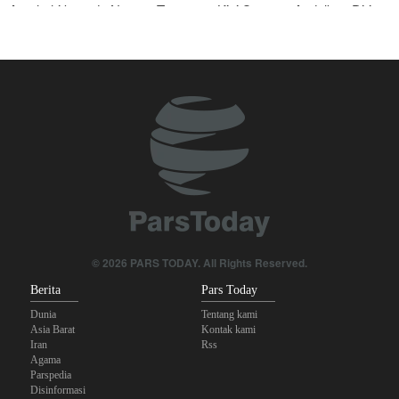
Araghchi kepada Negara Tetangga: Kini Saatnya Andalkan Diri
Sendiri dan Jalin Persaudaraan Sejati
Joe Kent: Komunitas Intelijen AS Tahu Iran Tidak Buat Nuklir, Tapi
Suara Mereka Dibungkam
Mengapa Seluruh Hubungan dengan Israel Harus Dihentikan?
Mengapa Lobi Zionis di Amerika Tidak Lagi Seefektif Dulu?
Anggota Senior Ansarullah: Pernyataan DK PBB Tidak Layak
Diperhatikan
Legislator Irak: AS Sumber Utama Instabilitas di Kawasan
© 2026 PARS TODAY. All Rights Reserved.
Berita
Pars Today
Dunia
Tentang kami
Asia Barat
Kontak kami
Iran
Rss
Agama
Parspedia
Disinformasi