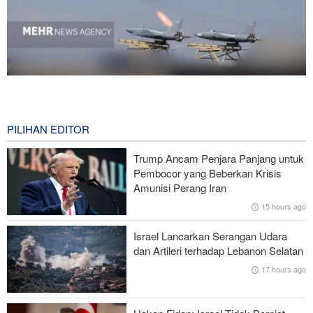
National Interest: AS Ketinggalan Zaman dalam Pertempuran
Drone—Strategi Kompensasi Ketiga Gagal di Hormuz!
11 hours ago
PILIHAN EDITOR
Brigjen Akrami Nia: Artesh dalam Kondisi Siaga Penuh
Trump Ancam Penjara Panjang untuk
Pembocor yang Beberkan Krisis
Foreign Policy: Riyadh Terjepit di Antara Iran dan Ansarullah,
Amunisi Perang Iran
Kebijakan Ini Gagal
15 hours ago
Brigjen Ebnolreza: Teknologi Iran Lebih Unggul daripada Sistem
Israel Lancarkan Serangan Udara
Impor Mana Pun di Kawasan
dan Artileri terhadap Lebanon Selatan
17 hours ago
Mengapa AS Nyaris Kehabisan Senjata dalam perang melawan
Iran?