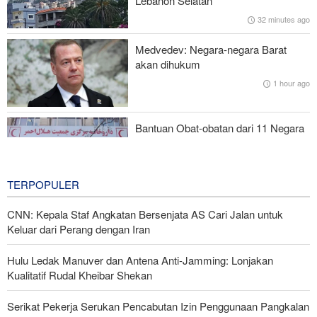
Lebanon Selatan
Sama STEM
32 minutes ago
Mantan Menlu AS: Gedung Putih Trump Mirip Istana Saddam
Medvedev: Negara-negara Barat
Saat Kejatuhannya
akan dihukum
1 hour ago
Pakta Makkah Picu Perdebatan; Turki Disebut Jadi 'Tentara
Bayaran' Saudi
Bantuan Obat-obatan dari 11 Negara
untuk Iran di Masa Perang
3 hours ago
TERPOPULER
CNN: Kepala Staf Angkatan Bersenjata AS Cari Jalan untuk
Keluar dari Perang dengan Iran
Hulu Ledak Manuver dan Antena Anti-Jamming: Lonjakan
Kualitatif Rudal Kheibar Shekan
Serikat Pekerja Serukan Pencabutan Izin Penggunaan Pangkalan