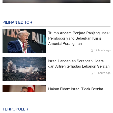
National Interest: AS Ketinggalan Zaman dalam Pertempuran
Drone—Strategi Kompensasi Ketiga Gagal di Hormuz!
8 hours ago
PILIHAN EDITOR
Brigjen Akrami Nia: Artesh dalam Kondisi Siaga Penuh
Trump Ancam Penjara Panjang untuk
Pembocor yang Beberkan Krisis
Foreign Policy: Riyadh Terjepit di Antara Iran dan Ansarullah,
Amunisi Perang Iran
Kebijakan Ini Gagal
12 hours ago
Brigjen Ebnolreza: Teknologi Iran Lebih Unggul daripada Sistem
Israel Lancarkan Serangan Udara
Impor Mana Pun di Kawasan
dan Artileri terhadap Lebanon Selatan
13 hours ago
Mengapa AS Nyaris Kehabisan Senjata dalam perang melawan
Iran?
Hakan Fidan: Israel Tidak Berniat
Capai Perdamaian
14 hours ago
TERPOPULER