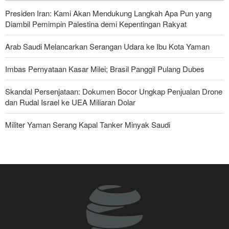
Presiden Iran: Kami Akan Mendukung Langkah Apa Pun yang
Diambil Pemimpin Palestina demi Kepentingan Rakyat
Arab Saudi Melancarkan Serangan Udara ke Ibu Kota Yaman
Imbas Pernyataan Kasar Milei; Brasil Panggil Pulang Dubes
Skandal Persenjataan: Dokumen Bocor Ungkap Penjualan Drone
dan Rudal Israel ke UEA Miliaran Dolar
Militer Yaman Serang Kapal Tanker Minyak Saudi
Tiga Tujuan AS di Balik Eskalasi, dan Mengapa Iran Tetap
Bertahan
Brigjen Ebnolreza: Teknologi Iran Lebih Unggul daripada Sistem
Impor Mana Pun di Kawasan
Irak: Jumlah Peziarah yang Masuk sejak Awal Muharam Capai
4,887 Juta