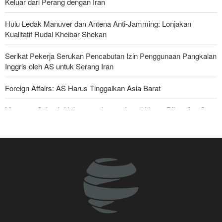
Keluar dari Perang dengan Iran
Hulu Ledak Manuver dan Antena Anti-Jamming: Lonjakan
Kualitatif Rudal Kheibar Shekan
Serikat Pekerja Serukan Pencabutan Izin Penggunaan Pangkalan
Inggris oleh AS untuk Serang Iran
Foreign Affairs: AS Harus Tinggalkan Asia Barat
Mengapa Seluruh Hubungan dengan Israel Harus Dihentikan?
Araghchi kepada Negara Tetangga: Kini Saatnya Andalkan Diri
Sendiri dan Jalin Persaudaraan Sejati
Joe Kent: Komunitas Intelijen AS Tahu Iran Tidak Buat Nuklir, Tapi
Suara Mereka Dibungkam
Anggota Senior Ansarullah: Pernyataan DK PBB Tidak Layak
Diperhatikan