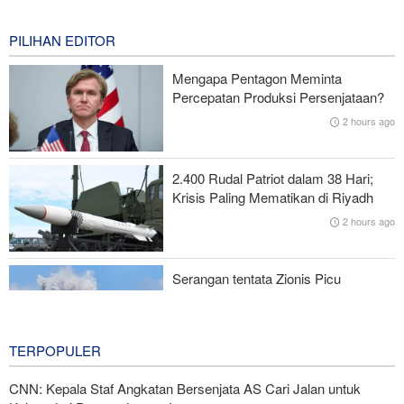
2 hours ago
PILIHAN EDITOR
Dua Sisi Arab Saudi Diserang; 'Pakta Makkah' Hanya Bertahan
Dua Hari?
Mengapa Pentagon Meminta
Percepatan Produksi Persenjataan?
Puluhan Ribu Warga Kanada Dievakuasi Akibat Kebakaran Hutan
2 hours ago
Sekjen Gerakan al-Nujaba Irak: Diplomasi dengan Arab Saudi
Gagal, Respons Militer Diperlukan
2.400 Rudal Patriot dalam 38 Hari;
Krisis Paling Mematikan di Riyadh
Menuju Pendidikan Tinggi Global; Iran-Indonesia Sepakati Kerja
2 hours ago
Sama STEM
Serangan tentata Zionis Picu
Ledakan Besar dan Kebakaran di
Lebanon Selatan
3 hours ago
TERPOPULER
CNN: Kepala Staf Angkatan Bersenjata AS Cari Jalan untuk