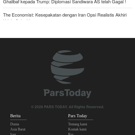
Ghalibaf kepada Trump: Diplomasi Sandiwara AS telah Gagal !
The Economist: Kesepakatan dengan Iran Opsi Realistis Akhiri
Krisis Selat Hormuz
Foreign Affairs: AS Harus Tinggalkan Asia Barat
Yahya Saree: Kami Hancurkan Posisi Pasukan Bayaran Saudi
dengan Rudal Balistik dan Drone
Hulu Ledak Manuver dan Antena Anti-Jamming: Lonjakan
Kualitatif Rudal Kheibar Shekan
Mengapa Lobi Zionis di Amerika Tidak Lagi Seefektif Dulu?
Anggota Kongres AS Khawatirkan Dampak Menipisnya Rudal
Amerika Hadapi Iran
© 2026 PARS TODAY. All Rights Reserved.
Berita
Pars Today
Dunia
Tentang kami
Asia Barat
Kontak kami
Iran
Rss