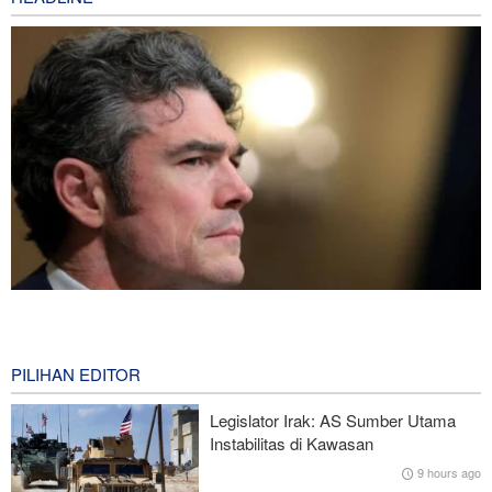
Joe Kent: Komunitas Intelijen AS Tahu Iran Tidak Buat Nuklir, Tapi
Suara Mereka Dibungkam
6 hours ago
PILIHAN EDITOR
Hulu Ledak Manuver dan Antena Anti-Jamming: Lonjakan
Legislator Irak: AS Sumber Utama
Kualitatif Rudal Kheibar Shekan
Instabilitas di Kawasan
9 hours ago
Zolghadr: Selat Hormuz Hanya Akan Dibuka Jika AS Perbaiki