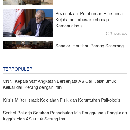
Perilaku—Ini 6 Syaratnya!
Pezeshkian: Pemboman Hiroshima
Norouzi: Jurnalis Berdiri di Titik Pertemuan antara Realitas dan
Kejahatan terbesar terhadap
Opini Publik
Kemanusiaan
9 hours ago
Menhan Pakistan: Persatuan Negara-negara Islam dalam
Melawan Zionis Urgen
Senator: Hentikan Perang Sekarang!
BBM Mahal, Nyawa Melayang
12 hours ago
TERPOPULER
CNN: Kepala Staf Angkatan Bersenjata AS Cari Jalan untuk
Keluar dari Perang dengan Iran
Krisis Militer Israel; Kelelahan Fisik dan Keruntuhan Psikologis
Serikat Pekerja Serukan Pencabutan Izin Penggunaan Pangkalan
Inggris oleh AS untuk Serang Iran