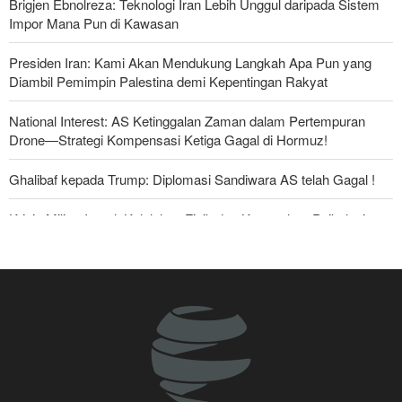
Brigjen Ebnolreza: Teknologi Iran Lebih Unggul daripada Sistem
Impor Mana Pun di Kawasan
Presiden Iran: Kami Akan Mendukung Langkah Apa Pun yang
Diambil Pemimpin Palestina demi Kepentingan Rakyat
National Interest: AS Ketinggalan Zaman dalam Pertempuran
Drone—Strategi Kompensasi Ketiga Gagal di Hormuz!
Ghalibaf kepada Trump: Diplomasi Sandiwara AS telah Gagal !
Krisis Militer Israel; Kelelahan Fisik dan Keruntuhan Psikologis
The Economist: Kesepakatan dengan Iran Opsi Realistis Akhiri
Krisis Selat Hormuz
Foreign Policy: Riyadh Terjepit di Antara Iran dan Ansarullah,
Kebijakan Ini Gagal
Yahya Saree: Kami Hancurkan Posisi Pasukan Bayaran Saudi
dengan Rudal Balistik dan Drone