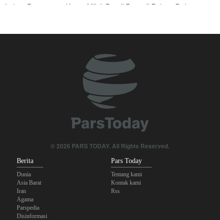
Imbas Pernyataan Kasar Milei; Brasil Panggil Pulang Dubes
Mayjen Mohsen Rezaei: Kami Telah Melancarkan Pukulan Berat
terhadap Amerika Serikat
Militer Yaman Serang Kapal Tanker Minyak Saudi
Tiga Tujuan AS di Balik Eskalasi, dan Mengapa Iran Tetap
Bertahan
Irak: Jumlah Peziarah yang Masuk sejak Awal Muharam Capai
4,887 Juta
Skandal Persenjataan: Dokumen Bocor Ungkap Penjualan Drone
© 2026 PARS TODAY. All Rights Reserved.
dan Rudal Israel ke UEA Miliaran Dolar
Berita
Pars Today
Dunia
Tentang kami
Asia Barat
Kontak kami
Iran
Rss
Agama
Parspedia
Disinformasi