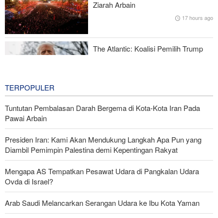
Ziarah Arbain
Komitmen Perdagangan 10 Miliar Dolar
17 hours ago
Karateka Iran Raih 8 Emas, 3 Perak, dan 8 Perunggu di
Kejuaraan Asia Tengah
The Atlantic: Koalisi Pemilih Trump
Mulai Runtuh
18 hours ago
TERPOPULER
Tuntutan Pembalasan Darah Bergema di Kota-Kota Iran Pada
Pawai Arbain
Presiden Iran: Kami Akan Mendukung Langkah Apa Pun yang
Diambil Pemimpin Palestina demi Kepentingan Rakyat
Mengapa AS Tempatkan Pesawat Udara di Pangkalan Udara
Ovda di Israel?
Arab Saudi Melancarkan Serangan Udara ke Ibu Kota Yaman