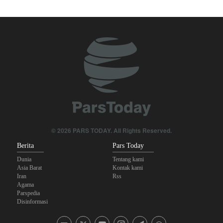
The Economist: Kesepakatan dengan Iran Opsi Realistis Akhiri
Krisis Selat Hormuz
Brigjen Akrami Nia: Artesh dalam Kondisi Siaga Penuh
Krisis Militer Israel; Kelelahan Fisik dan Keruntuhan Psikologis
Yahya Saree: Kami Hancurkan Posisi Pasukan Bayaran Saudi
dengan Rudal Balistik dan Drone
Anggota Kongres AS Khawatirkan Dampak Menipisnya Rudal
© 2026 PARS TODAY. All Rights Reserved.
Amerika Hadapi Iran
Berita
Pars Today
Dunia
Tentang kami
Asia Barat
Kontak kami
Iran
Rss
Agama
Parspedia
Disinformasi