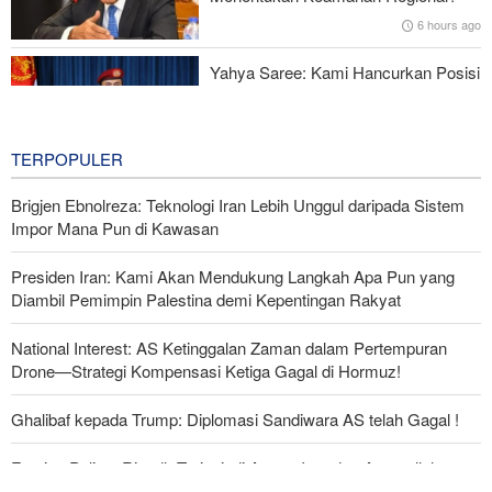
6 hours ago
Yahya Saree: Kami Hancurkan Posisi
Pasukan Bayaran Saudi dengan
Rudal Balistik dan Drone
7 hours ago
TERPOPULER
Brigjen Ebnolreza: Teknologi Iran Lebih Unggul daripada Sistem
Impor Mana Pun di Kawasan
Presiden Iran: Kami Akan Mendukung Langkah Apa Pun yang
Diambil Pemimpin Palestina demi Kepentingan Rakyat
National Interest: AS Ketinggalan Zaman dalam Pertempuran
Drone—Strategi Kompensasi Ketiga Gagal di Hormuz!
Ghalibaf kepada Trump: Diplomasi Sandiwara AS telah Gagal !
Foreign Policy: Riyadh Terjepit di Antara Iran dan Ansarullah,
Kebijakan Ini Gagal