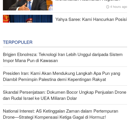
4 hours ago
Yahya Saree: Kami Hancurkan Posisi
Pasukan Bayaran Saudi dengan
Rudal Balistik dan Drone
4 hours ago
TERPOPULER
Brigjen Ebnolreza: Teknologi Iran Lebih Unggul daripada Sistem
Impor Mana Pun di Kawasan
Presiden Iran: Kami Akan Mendukung Langkah Apa Pun yang
Diambil Pemimpin Palestina demi Kepentingan Rakyat
Skandal Persenjataan: Dokumen Bocor Ungkap Penjualan Drone
dan Rudal Israel ke UEA Miliaran Dolar
National Interest: AS Ketinggalan Zaman dalam Pertempuran
Drone—Strategi Kompensasi Ketiga Gagal di Hormuz!
Legislator Iran: AS Akan Segera Diusir dari Kawasan dan Semua