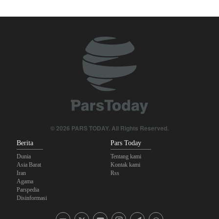
Pangkalan Terorisnya!
Foreign Policy: Riyadh Terjepit di Antara Iran dan Ansarullah,
Kebijakan Ini Gagal
Brigjen Akrami Nia: Artesh dalam Kondisi Siaga Penuh
Ghalibaf kepada Trump: Diplomasi Sandiwara AS telah Gagal !
The Economist: Kesepakatan dengan Iran Opsi Realistis Akhiri
Krisis Selat Hormuz
© 2026 PARS TODAY. All Rights Reserved.
Trump Ancam Penjara Panjang untuk Pembocor yang Beberkan
Berita
Pars Today
Krisis Amunisi Perang Iran
Dunia
Tentang kami
Asia Barat
Kontak kami
Iran
Rss
Agama
Parspedia
Disinformasi