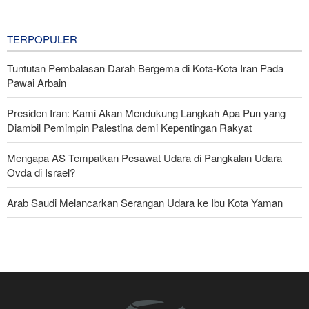
Beli
2 hours ago
TERPOPULER
Tuntutan Pembalasan Darah Bergema di Kota-Kota Iran Pada
Pawai Arbain
Presiden Iran: Kami Akan Mendukung Langkah Apa Pun yang
Diambil Pemimpin Palestina demi Kepentingan Rakyat
Mengapa AS Tempatkan Pesawat Udara di Pangkalan Udara
Ovda di Israel?
Arab Saudi Melancarkan Serangan Udara ke Ibu Kota Yaman
Imbas Pernyataan Kasar Milei; Brasil Panggil Pulang Dubes
Skandal Persenjataan: Dokumen Bocor Ungkap Penjualan Drone
dan Rudal Israel ke UEA Miliaran Dolar
Militer Yaman Serang Kapal Tanker Minyak Saudi