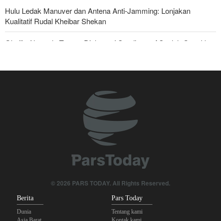
Hulu Ledak Manuver dan Antena Anti-Jamming: Lonjakan
Kualitatif Rudal Kheibar Shekan
Ghalibaf kepada Trump: Diplomasi Sandiwara AS telah Gagal !
Foreign Affairs: AS Harus Tinggalkan Asia Barat
Yahya Saree: Kami Hancurkan Posisi Pasukan Bayaran Saudi
dengan Rudal Balistik dan Drone
The Economist: Kesepakatan dengan Iran Opsi Realistis Akhiri
Krisis Selat Hormuz
Mengapa Lobi Zionis di Amerika Tidak Lagi Seefektif Dulu?
Anggota Kongres AS Khawatirkan Dampak Menipisnya Rudal
Amerika Hadapi Iran
© 2026 PARS TODAY. All Rights Reserved.
Berita
Pars Today
Dunia
Tentang kami
Asia Barat
Kontak kami