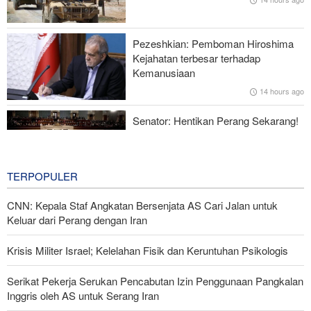
Zolghadr: Selat Hormuz Hanya Akan Dibuka Jika AS Perbaiki
Perilaku—Ini 6 Syaratnya!
Pezeshkian: Pemboman Hiroshima
Norouzi: Jurnalis Berdiri di Titik Pertemuan antara Realitas dan
Kejahatan terbesar terhadap
Opini Publik
Kemanusiaan
14 hours ago
Menhan Pakistan: Persatuan Negara-negara Islam dalam
Melawan Zionis Urgen
Senator: Hentikan Perang Sekarang!
BBM Mahal, Nyawa Melayang
17 hours ago
TERPOPULER
CNN: Kepala Staf Angkatan Bersenjata AS Cari Jalan untuk
Keluar dari Perang dengan Iran
Krisis Militer Israel; Kelelahan Fisik dan Keruntuhan Psikologis
Serikat Pekerja Serukan Pencabutan Izin Penggunaan Pangkalan
Inggris oleh AS untuk Serang Iran