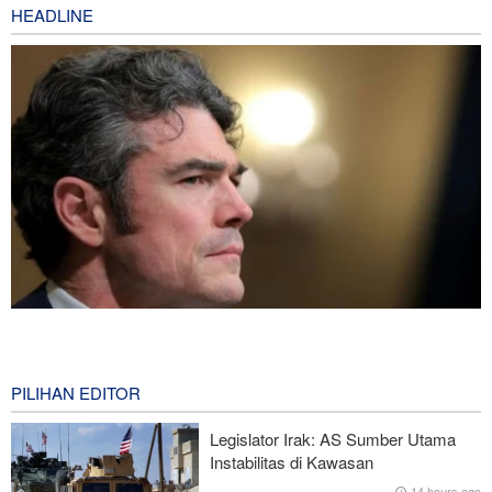
HEADLINE
Joe Kent: Komunitas Intelijen AS Tahu Iran Tidak Buat Nuklir, Tapi
Suara Mereka Dibungkam
12 hours ago
PILIHAN EDITOR
Hulu Ledak Manuver dan Antena Anti-Jamming: Lonjakan
Legislator Irak: AS Sumber Utama
Kualitatif Rudal Kheibar Shekan
Instabilitas di Kawasan
14 hours ago