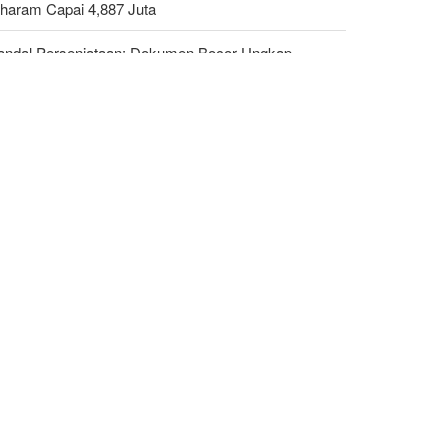
haram Capai 4,887 Juta
andal Persenjataan: Dokumen Bocor Ungkap
jualan Drone dan Rudal Israel ke UEA Miliaran
lar