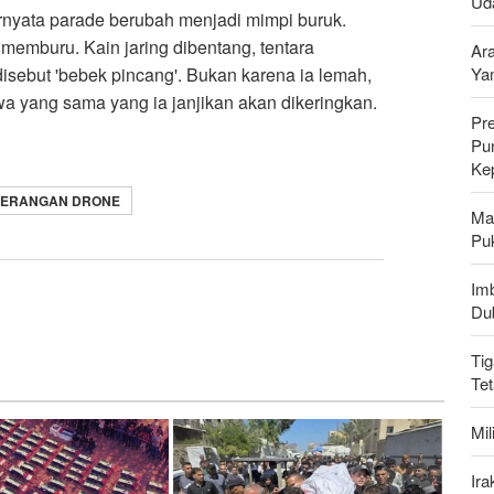
Uda
rnyata parade berubah menjadi mimpi buruk.
memburu. Kain jaring dibentang, tentara
Ar
isebut 'bebek pincang'. Bukan karena ia lemah,
Ya
a yang sama yang ia janjikan akan dikeringkan.
Pr
Pu
Ke
SERANGAN DRONE
Ma
Pu
Imb
Du
Tig
Te
Mi
Ir