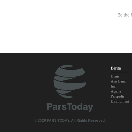
Berita
Dunia
Asia Barat
Iran
Agama
Parspedia
Disinformasi
© 2026 PARS TODAY. All Rights Reserved.