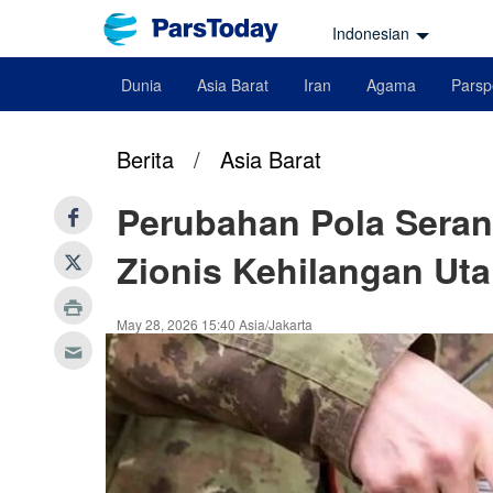
Indonesian
Dunia
Asia Barat
Iran
Agama
Parsp
Berita
/
Asia Barat
Perubahan Pola Serang
Zionis Kehilangan Uta
May 28, 2026 15:40 Asia/Jakarta