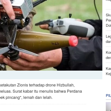
Sk
Pen
Do
Leg
da
Ko
de
Kar
Ke
ketakutan Zionis terhadap drone Hizbullah,
luas. Surat kabar itu menulis bahwa Perdana
PI
ek pincang", lemah dan lelah.