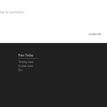
Pars Today
Tentang kami
Kontak kami
Rss