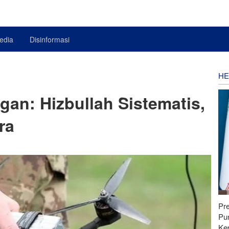
edia
Disinformasi
HE
an: Hizbullah Sistematis,
ra
Pr
Pu
Ke