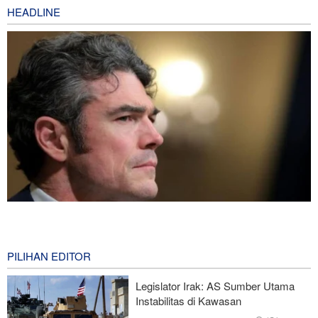
HEADLINE
Joe Kent: Komunitas Intelijen AS Tahu Iran Tidak Buat Nuklir, Tapi
Suara Mereka Dibungkam
12 hours ago
PILIHAN EDITOR
Hulu Ledak Manuver dan Antena Anti-Jamming: Lonjakan
Legislator Irak: AS Sumber Utama
Kualitatif Rudal Kheibar Shekan
Instabilitas di Kawasan