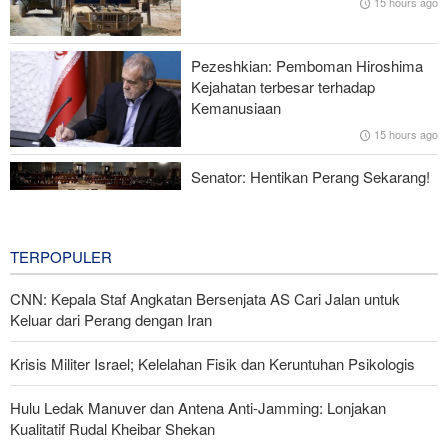
15 hours ago
Zolghadr: Selat Hormuz Hanya Akan Dibuka Jika AS Perbaiki
Perilaku—Ini 6 Syaratnya!
Pezeshkian: Pemboman Hiroshima
Norouzi: Jurnalis Berdiri di Titik Pertemuan antara Realitas dan
Kejahatan terbesar terhadap
Opini Publik
Kemanusiaan
15 hours ago
Menhan Pakistan: Persatuan Negara-negara Islam dalam
Melawan Zionis Urgen
Senator: Hentikan Perang Sekarang!
BBM Mahal, Nyawa Melayang
18 hours ago
TERPOPULER
CNN: Kepala Staf Angkatan Bersenjata AS Cari Jalan untuk
Keluar dari Perang dengan Iran
Krisis Militer Israel; Kelelahan Fisik dan Keruntuhan Psikologis
Hulu Ledak Manuver dan Antena Anti-Jamming: Lonjakan
Kualitatif Rudal Kheibar Shekan