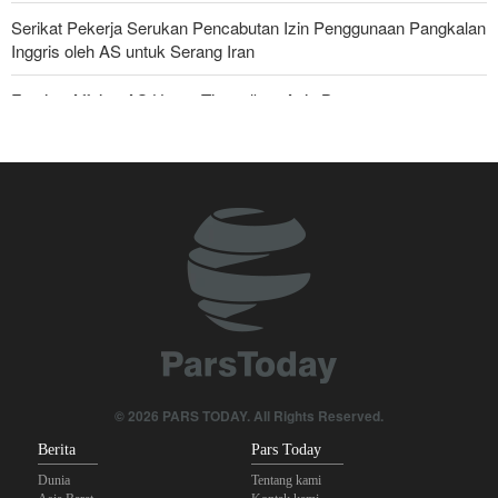
Serikat Pekerja Serukan Pencabutan Izin Penggunaan Pangkalan
Inggris oleh AS untuk Serang Iran
Foreign Affairs: AS Harus Tinggalkan Asia Barat
Ghalibaf kepada Trump: Diplomasi Sandiwara AS telah Gagal !
Yahya Saree: Kami Hancurkan Posisi Pasukan Bayaran Saudi
dengan Rudal Balistik dan Drone
The Economist: Kesepakatan dengan Iran Opsi Realistis Akhiri
Krisis Selat Hormuz
Araghchi kepada Negara Tetangga: Kini Saatnya Andalkan Diri
Sendiri dan Jalin Persaudaraan Sejati
Mengapa Lobi Zionis di Amerika Tidak Lagi Seefektif Dulu?
© 2026 PARS TODAY. All Rights Reserved.
Berita
Pars Today
Dunia
Tentang kami