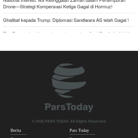
Drone—Strategi Kompensasi Ketiga Gagal di Hormuz!
Ghalibaf kepada Trump: Diplomasi Sandiwara AS telah Gagal !
The Economist: Kesepakatan dengan Iran Opsi Realistis Akhiri
Krisis Selat Hormuz
Foreign Policy: Riyadh Terjepit di Antara Iran dan Ansarullah,
Kebijakan Ini Gagal
Krisis Militer Israel; Kelelahan Fisik dan Keruntuhan Psikologis
Yahya Saree: Kami Hancurkan Posisi Pasukan Bayaran Saudi
dengan Rudal Balistik dan Drone
Brigjen Akrami Nia: Artesh dalam Kondisi Siaga Penuh
Anggota Kongres AS Khawatirkan Dampak Menipisnya Rudal
© 2026 PARS TODAY. All Rights Reserved.
Amerika Hadapi Iran
Berita
Pars Today