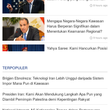
Ketidakstabilan Harga BBM di AS
8 hours ago
Serangan Iran Sebabkan Lebih dari 700 Tentara AS Geger Otak
Mengapa Negara-Negara Kawasan
Gagal dalam Perang dengan Iran, Dua Pejabat Senior Mossad
Harus Berperan Signifikan dalam
Dipecat
Menentukan Keamanan Regional?
9 hours ago
Yahya Saree: Kami Hancurkan Posisi
Pasukan Bayaran Saudi dengan
Rudal Balistik dan Drone
9 hours ago
TERPOPULER
Brigjen Ebnolreza: Teknologi Iran Lebih Unggul daripada Sistem
Impor Mana Pun di Kawasan
Presiden Iran: Kami Akan Mendukung Langkah Apa Pun yang
Diambil Pemimpin Palestina demi Kepentingan Rakyat
National Interest: AS Ketinggalan Zaman dalam Pertempuran