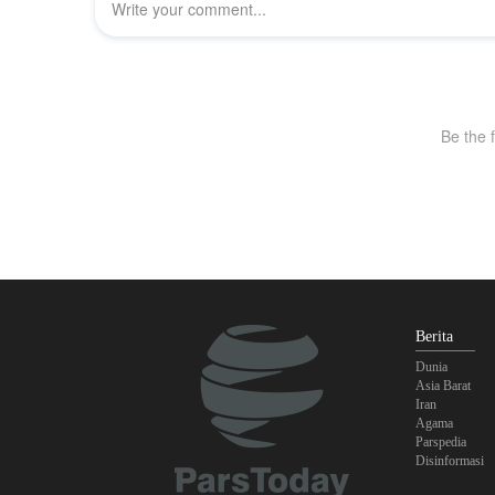
Berita
Dunia
Asia Barat
Iran
Agama
Parspedia
Disinformasi