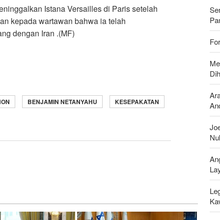
ninggalkan Istana Versailles di Paris setelah
Se
Pan
n kepada wartawan bahwa ia telah
ng dengan Iran .(MF)
For
Me
Di
Ar
NON
BENJAMIN NETANYAHU
KESEPAKATAN
And
Joe
Nu
An
La
Leg
Ka