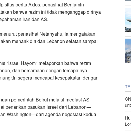
p situs berita Axios, penasihat Benjamin
takan bahwa rezim ini tidak menganggap dirinya
esepahaman Iran dan AS
.
n menurut penasihat Netanyahu, ia mengatakan
 akan menarik diri dari Lebanon selatan sampai
onis "Israel Hayom" melaporkan bahwa rezim
banon, dan bersamaan dengan tercapainya
t mungkin segera mencapai kesepakatan dengan
TE
CN
ngan pemerintah Beirut melalui mediasi AS
unt
nai penarikan pasukan Israel dari Lebanon—
 dan Washington—dari agenda negosiasi kedua
Hu
Lon