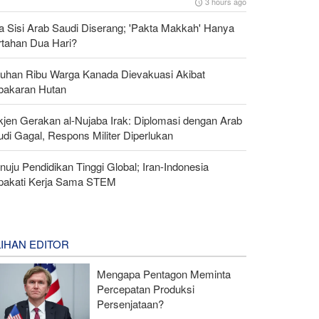
3 hours ago
a Sisi Arab Saudi Diserang; 'Pakta Makkah' Hanya
rtahan Dua Hari?
luhan Ribu Warga Kanada Dievakuasi Akibat
bakaran Hutan
kjen Gerakan al-Nujaba Irak: Diplomasi dengan Arab
di Gagal, Respons Militer Diperlukan
uju Pendidikan Tinggi Global; Iran-Indonesia
pakati Kerja Sama STEM
LIHAN EDITOR
Mengapa Pentagon Meminta
Percepatan Produksi
Persenjataan?