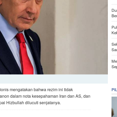
Du
Be
Pu
Ke
Se
Sau
Men
Se
ionis mengatakan bahwa rezim ini tidak
PI
Lebanon dalam nota kesepahaman Iran dan AS, dan
ai Hizbullah dilucuti senjatanya.