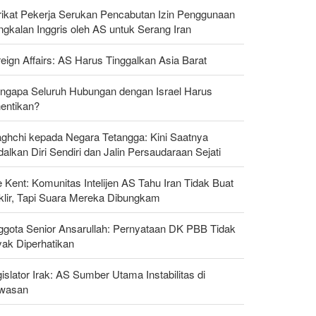
rikat Pekerja Serukan Pencabutan Izin Penggunaan
gkalan Inggris oleh AS untuk Serang Iran
eign Affairs: AS Harus Tinggalkan Asia Barat
ngapa Seluruh Hubungan dengan Israel Harus
hentikan?
aghchi kepada Negara Tetangga: Kini Saatnya
alkan Diri Sendiri dan Jalin Persaudaraan Sejati
 Kent: Komunitas Intelijen AS Tahu Iran Tidak Buat
klir, Tapi Suara Mereka Dibungkam
ggota Senior Ansarullah: Pernyataan DK PBB Tidak
yak Diperhatikan
islator Irak: AS Sumber Utama Instabilitas di
wasan