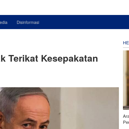
edia
Disinformasi
HE
ak Terikat Kesepakatan
Ar
Pe