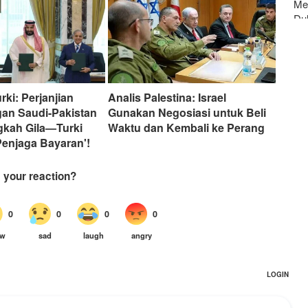
Men
Du
rki: Perjanjian
Analis Palestina: Israel
gan Saudi-Pakistan
Gunakan Negosiasi untuk Beli
gkah Gila—Turki
Waktu dan Kembali ke Perang
Penjaga Bayaran'!