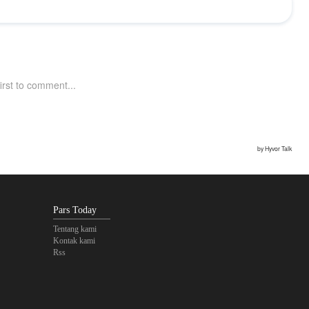
Pars Today
Tentang kami
Kontak kami
Rss