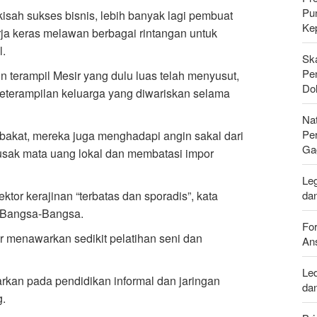
Pu
ah sukses bisnis, lebih banyak lagi pembuat
Ke
 keras melawan berbagai rintangan untuk
l.
Sk
Pen
n terampil Mesir yang dulu luas telah menyusut,
Do
terampilan keluarga yang diwariskan selama
Nat
Pe
 bakat, mereka juga menghadapi angin sakal dari
Ga
usak mata uang lokal dan membatasi impor
Leg
da
tor kerajinan “terbatas dan sporadis”, kata
n Bangsa-Bangsa.
For
 menawarkan sedikit pelatihan seni dan
Ans
Le
rkan pada pendidikan informal dan jaringan
da
g.