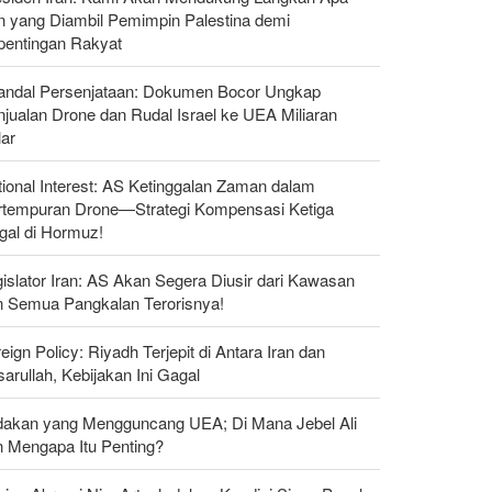
n yang Diambil Pemimpin Palestina demi
pentingan Rakyat
andal Persenjataan: Dokumen Bocor Ungkap
jualan Drone dan Rudal Israel ke UEA Miliaran
lar
ional Interest: AS Ketinggalan Zaman dalam
rtempuran Drone—Strategi Kompensasi Ketiga
gal di Hormuz!
islator Iran: AS Akan Segera Diusir dari Kawasan
n Semua Pangkalan Terorisnya!
eign Policy: Riyadh Terjepit di Antara Iran dan
arullah, Kebijakan Ini Gagal
dakan yang Mengguncang UEA; Di Mana Jebel Ali
n Mengapa Itu Penting?