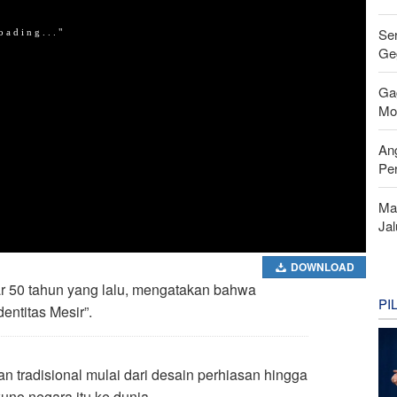
Se
Ge
Ga
Mo
An
Pe
Ma
Ja
DOWNLOAD
ar 50 tahun yang lalu, mengatakan bahwa
PI
ntitas Mesir”.
tradisional mulai dari desain perhiasan hingga
no negara itu ke dunia.