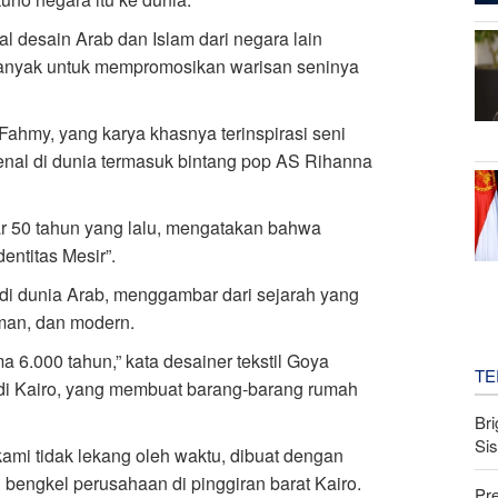
bal desain Arab dan Islam dari negara lain
banyak untuk mempromosikan warisan seninya
Fahmy, yang karya khasnya terinspirasi seni
enal di dunia termasuk bintang pop AS Rihanna
ar 50 tahun yang lalu, mengatakan bahwa
ntitas Mesir”.
 di dunia Arab, menggambar dari sejarah yang
man, dan modern.
6.000 tahun,” kata desainer tekstil Goya
TE
s di Kairo, yang membuat barang-barang rumah
Bri
Si
mi tidak lekang oleh waktu, dibuat dengan
i bengkel perusahaan di pinggiran barat Kairo.
Pr