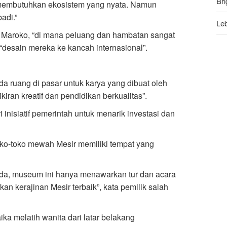
Bri
mi membutuhkan ekosistem yang nyata. Namun
adi.”
Leb
an Maroko, “di mana peluang dan hambatan sangat
Tr
 “desain mereka ke kancah internasional”.
Beb
a ruang di pasar untuk karya yang dibuat oleh
iran kreatif dan pendidikan berkualitas”.
inisiatif pemerintah untuk menarik investasi dan
oko-toko mewah Mesir memiliki tempat yang
da, museum ini hanya menawarkan tur dan acara
an kerajinan Mesir terbaik”, kata pemilik salah
ika melatih wanita dari latar belakang