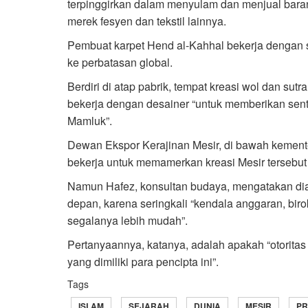
terpinggirkan dalam menyulam dan menjual bara
merek fesyen dan tekstil lainnya.
Pembuat karpet Hend al-Kahhal bekerja dengan
ke perbatasan global.
Berdiri di atap pabrik, tempat kreasi wol dan sut
bekerja dengan desainer “untuk memberikan sent
Mamluk”.
Dewan Ekspor Kerajinan Mesir, di bawah kemente
bekerja untuk memamerkan kreasi Mesir tersebut 
Namun Hafez, konsultan budaya, mengatakan di
depan, karena seringkali “kendala anggaran, bir
segalanya lebih mudah”.
Pertanyaannya, katanya, adalah apakah “otorita
yang dimiliki para pencipta ini”.
Tags
ISLAM
SEJARAH
DUNIA
MESIR
PR