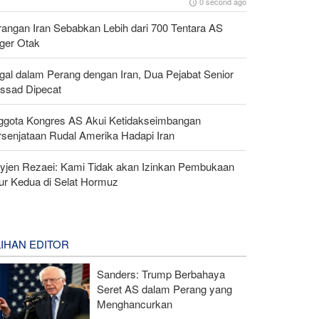
0 second ago
rangan Iran Sebabkan Lebih dari 700 Tentara AS
ger Otak
gal dalam Perang dengan Iran, Dua Pejabat Senior
ssad Dipecat
ggota Kongres AS Akui Ketidakseimbangan
rsenjataan Rudal Amerika Hadapi Iran
yjen Rezaei: Kami Tidak akan Izinkan Pembukaan
lur Kedua di Selat Hormuz
LIHAN EDITOR
Sanders: Trump Berbahaya
Seret AS dalam Perang yang
Menghancurkan