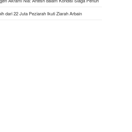
gjen Akrami Nia: Artesh dalam Kondisi Siaga Penuh
ih dari 22 Juta Peziarah Ikuti Ziarah Arbain
ump Ancam Penjara Panjang untuk Pembocor yang
erkan Krisis Amunisi Perang Iran