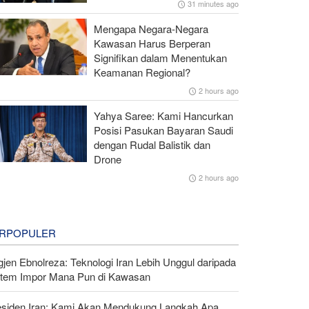
31 minutes ago
Mengapa Negara-Negara
Kawasan Harus Berperan
Signifikan dalam Menentukan
Keamanan Regional?
2 hours ago
Yahya Saree: Kami Hancurkan
Posisi Pasukan Bayaran Saudi
dengan Rudal Balistik dan
Drone
2 hours ago
RPOPULER
gjen Ebnolreza: Teknologi Iran Lebih Unggul daripada
stem Impor Mana Pun di Kawasan
esiden Iran: Kami Akan Mendukung Langkah Apa