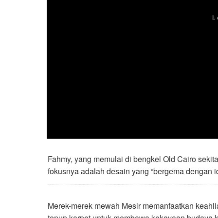
Fahmy, yang memulai di bengkel Old Cairo sekit
fokusnya adalah desain yang “bergema dengan ide
Merek-merek mewah Mesir memanfaatkan keahlian 
tenun karpet untuk membawa kekayaan budaya ku