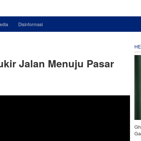
edia
Disinformasi
HE
ukir Jalan Menuju Pasar
Gh
Gag