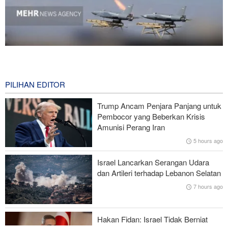
National Interest: AS Ketinggalan Zaman dalam Pertempuran
Drone—Strategi Kompensasi Ketiga Gagal di Hormuz!
1 hour ago
PILIHAN EDITOR
Brigjen Akrami Nia: Artesh dalam Kondisi Siaga Penuh
Trump Ancam Penjara Panjang untuk
Pembocor yang Beberkan Krisis
Foreign Policy: Riyadh Terjepit di Antara Iran dan Ansarullah,
Amunisi Perang Iran
Kebijakan Ini Gagal
5 hours ago
Brigjen Ebnolreza: Teknologi Iran Lebih Unggul daripada Sistem
Israel Lancarkan Serangan Udara
Impor Mana Pun di Kawasan
dan Artileri terhadap Lebanon Selatan
7 hours ago
Mengapa AS Nyaris Kehabisan Senjata dalam perang melawan
Iran?
Hakan Fidan: Israel Tidak Berniat