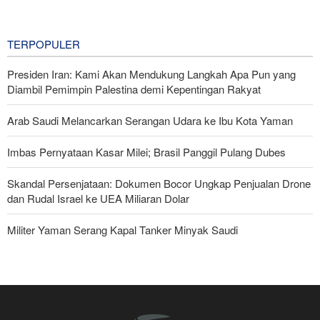
Capai Perdamaian
7 hours ago
TERPOPULER
Presiden Iran: Kami Akan Mendukung Langkah Apa Pun yang
Diambil Pemimpin Palestina demi Kepentingan Rakyat
Arab Saudi Melancarkan Serangan Udara ke Ibu Kota Yaman
Imbas Pernyataan Kasar Milei; Brasil Panggil Pulang Dubes
Skandal Persenjataan: Dokumen Bocor Ungkap Penjualan Drone
dan Rudal Israel ke UEA Miliaran Dolar
Militer Yaman Serang Kapal Tanker Minyak Saudi
Tiga Tujuan AS di Balik Eskalasi, dan Mengapa Iran Tetap
Bertahan
Irak: Jumlah Peziarah yang Masuk sejak Awal Muharam Capai