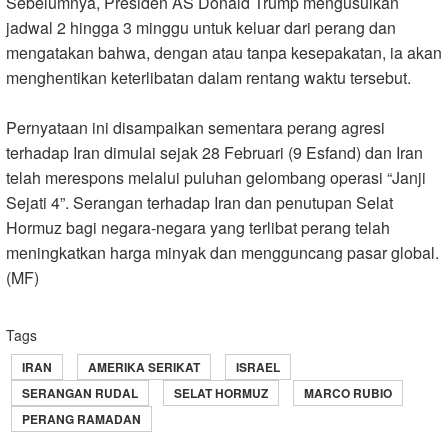
Sebelumnya, Presiden AS Donald Trump mengusulkan
jadwal 2 hingga 3 minggu untuk keluar dari perang dan
mengatakan bahwa, dengan atau tanpa kesepakatan, ia akan
menghentikan keterlibatan dalam rentang waktu tersebut.
Pernyataan ini disampaikan sementara perang agresi
terhadap Iran dimulai sejak 28 Februari (9 Esfand) dan Iran
telah merespons melalui puluhan gelombang operasi “Janji
Sejati 4”. Serangan terhadap Iran dan penutupan Selat
Hormuz bagi negara‑negara yang terlibat perang telah
meningkatkan harga minyak dan mengguncang pasar global.
(MF)
Tags
IRAN
AMERIKA SERIKAT
ISRAEL
SERANGAN RUDAL
SELAT HORMUZ
MARCO RUBIO
PERANG RAMADAN