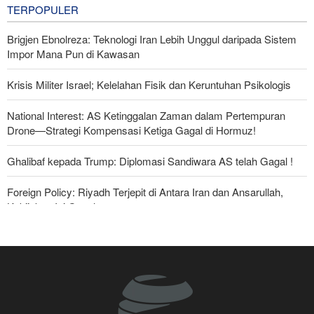
TERPOPULER
Brigjen Ebnolreza: Teknologi Iran Lebih Unggul daripada Sistem
Impor Mana Pun di Kawasan
Krisis Militer Israel; Kelelahan Fisik dan Keruntuhan Psikologis
National Interest: AS Ketinggalan Zaman dalam Pertempuran
Drone—Strategi Kompensasi Ketiga Gagal di Hormuz!
Ghalibaf kepada Trump: Diplomasi Sandiwara AS telah Gagal !
Foreign Policy: Riyadh Terjepit di Antara Iran dan Ansarullah,
Kebijakan Ini Gagal
The Economist: Kesepakatan dengan Iran Opsi Realistis Akhiri
Krisis Selat Hormuz
Yahya Saree: Kami Hancurkan Posisi Pasukan Bayaran Saudi
dengan Rudal Balistik dan Drone