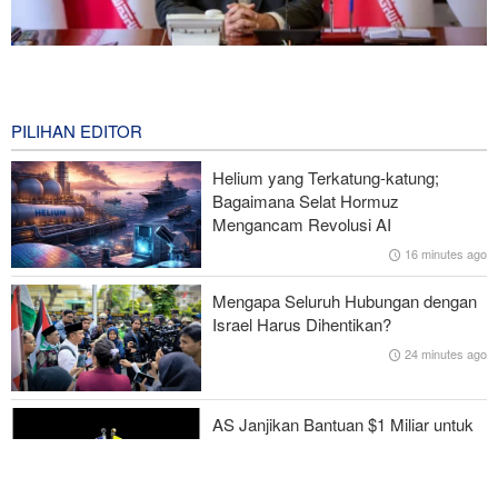
Norouzi: Jurnalis Berdiri di Titik Pertemuan antara Realitas dan
Opini Publik
0 second ago
PILIHAN EDITOR
Araghchi kepada Negara Tetangga: Kini Saatnya Andalkan Diri
Helium yang Terkatung-katung;
Sendiri dan Jalin Persaudaraan Sejati
Bagaimana Selat Hormuz
Mengancam Revolusi AI
CNN: Kepala Staf Angkatan Bersenjata AS Cari Jalan untuk
16 minutes ago
Keluar dari Perang dengan Iran
Mengapa Seluruh Hubungan dengan
Rencana Bom ISIS di Area Sayidah Zainab Damaskus
Israel Harus Dihentikan?
Digagalkan
24 minutes ago
IRGC: Pengakuan Media Asing atas Kekalahan Trump Hasil
Perjuangan Media Revolusioner
AS Janjikan Bantuan $1 Miliar untuk
Pemerintahan Baru Kolombia
2 hours ago