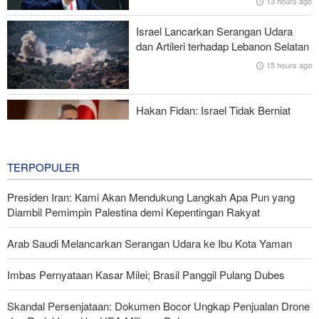
13 hours ago
Brigjen Ebnolreza: Teknologi Iran Lebih Unggul daripada Sistem
Israel Lancarkan Serangan Udara
Impor Mana Pun di Kawasan
dan Artileri terhadap Lebanon Selatan
15 hours ago
Mengapa AS Nyaris Kehabisan Senjata dalam perang melawan
Iran?
Hakan Fidan: Israel Tidak Berniat
Capai Perdamaian
15 hours ago
TERPOPULER
Presiden Iran: Kami Akan Mendukung Langkah Apa Pun yang
Diambil Pemimpin Palestina demi Kepentingan Rakyat
Arab Saudi Melancarkan Serangan Udara ke Ibu Kota Yaman
Imbas Pernyataan Kasar Milei; Brasil Panggil Pulang Dubes
Skandal Persenjataan: Dokumen Bocor Ungkap Penjualan Drone