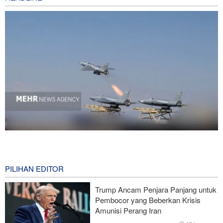
National Interest: AS Ketinggalan Zaman dalam Pertempuran
Drone—Strategi Kompensasi Ketiga Gagal di Hormuz!
9 hours ago
PILIHAN EDITOR
Brigjen Akrami Nia: Artesh dalam Kondisi Siaga Penuh
Trump Ancam Penjara Panjang untuk
Pembocor yang Beberkan Krisis
Foreign Policy: Riyadh Terjepit di Antara Iran dan Ansarullah,
Amunisi Perang Iran
Kebijakan Ini Gagal