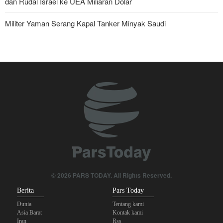
dan Rudal Israel ke UEA Miliaran Dolar
Militer Yaman Serang Kapal Tanker Minyak Saudi
Brigjen Ebnolreza: Teknologi Iran Lebih Unggul daripada Sistem
Impor Mana Pun di Kawasan
Tiga Tujuan AS di Balik Eskalasi, dan Mengapa Iran Tetap
Bertahan
Irak: Jumlah Peziarah yang Masuk sejak Awal Muharam Capai
4,887 Juta
Legislator Iran: AS Akan Segera Diusir dari Kawasan dan Semua
Pangkalan Terorisnya!
Ledakan yang Mengguncang UEA; Di Mana Jebel Ali dan
© 2026 PARS TODAY. All Rights Reserved.
Mengapa Itu Penting?
Berita
Pars Today
Dunia
Tentang kami
Asia Barat
Kontak kami
Iran
Rss