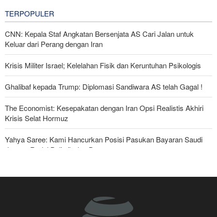
TERPOPULER
CNN: Kepala Staf Angkatan Bersenjata AS Cari Jalan untuk
Keluar dari Perang dengan Iran
Krisis Militer Israel; Kelelahan Fisik dan Keruntuhan Psikologis
Ghalibaf kepada Trump: Diplomasi Sandiwara AS telah Gagal !
The Economist: Kesepakatan dengan Iran Opsi Realistis Akhiri
Krisis Selat Hormuz
Yahya Saree: Kami Hancurkan Posisi Pasukan Bayaran Saudi
dengan Rudal Balistik dan Drone
Serikat Pekerja Serukan Pencabutan Izin Penggunaan Pangkalan
Inggris oleh AS untuk Serang Iran
Foreign Affairs: AS Harus Tinggalkan Asia Barat