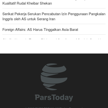
Kualitatif Rudal Kheibar Shekan
Serikat Pekerja Serukan Pencabutan Izin Penggunaan Pangkalan
Inggris oleh AS untuk Serang Iran
Foreign Affairs: AS Harus Tinggalkan Asia Barat
Ghalibaf kepada Trump: Diplomasi Sandiwara AS telah Gagal !
Yahya Saree: Kami Hancurkan Posisi Pasukan Bayaran Saudi
dengan Rudal Balistik dan Drone
Araghchi kepada Negara Tetangga: Kini Saatnya Andalkan Diri
Sendiri dan Jalin Persaudaraan Sejati
Joe Kent: Komunitas Intelijen AS Tahu Iran Tidak Buat Nuklir, Tapi
Suara Mereka Dibungkam
Mengapa Lobi Zionis di Amerika Tidak Lagi Seefektif Dulu?