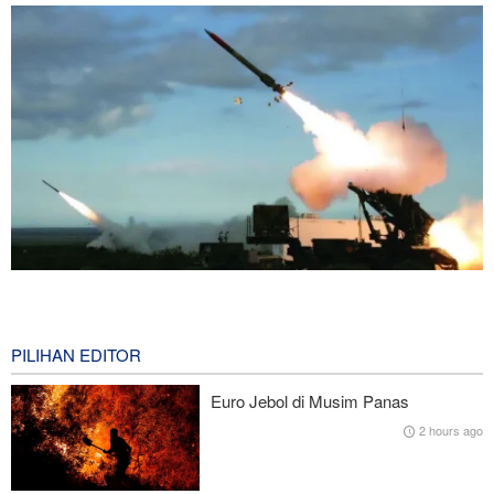
Penjualan Besar-besaran Rudal Patriot kepada Negara-Negara
Arab di Teluk Persia
55 minutes ago
PILIHAN EDITOR
Baghaei: Rezim Zionis Ancaman Terbesar Keamanan Kawasan
Euro Jebol di Musim Panas
2 hours ago
Wall Street Journal: Perang dengan Iran Ungkap Kelemahan
Militer Amerika Serikat