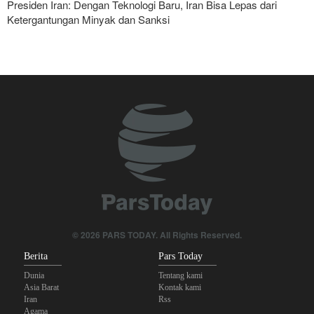
Presiden Iran: Dengan Teknologi Baru, Iran Bisa Lepas dari
Ketergantungan Minyak dan Sanksi
Pasukan Reaksi Cepat dan Pasukan Khusus AD Artesh: Garda
Terdepan Keamanan Perbatasan Iran
Bantuan Obat-obatan dari 11 Negara untuk Iran di Masa Perang
Yahya Saree: Operasi Khusus di Al-Mokha—Puluhan Pasukan
Saudi Tewas dan Terluka
Parlemen Turki: Perjanjian Aliansi dengan Saudi-Pakistan Adalah
Langkah Gila—Turki Akan Jadi 'Penjaga Bayaran'!
Menuju Pendidikan Tinggi Global; Iran-Indonesia Sepakati Kerja
Sama STEM
© 2026 PARS TODAY. All Rights Reserved.
Berita
Pars Today
Operasi terbaru Militer Yaman; Kilang Aramco di Jizan Jadi
Target
Dunia
Tentang kami
Asia Barat
Kontak kami
Iran
Rss
Agama