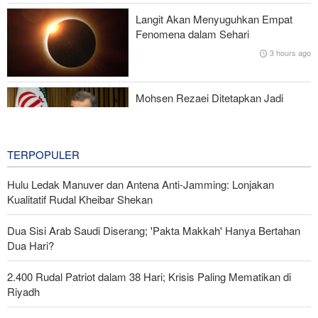
Mantan Menhan AS: Posisi Iran Unggul dalam Perang !
Langit Akan Menyuguhkan Empat
Fenomena dalam Sehari
Presiden Pezeshkian Bertemu dan Berdialog dengan Rahbar
3 hours ago
Mohsen Rezaei Ditetapkan Jadi
Sekretaris Dewan Tinggi Keamanan
Nasional Iran
3 hours ago
TERPOPULER
Hulu Ledak Manuver dan Antena Anti-Jamming: Lonjakan
Kualitatif Rudal Kheibar Shekan
Dua Sisi Arab Saudi Diserang; 'Pakta Makkah' Hanya Bertahan
Dua Hari?
2.400 Rudal Patriot dalam 38 Hari; Krisis Paling Mematikan di
Riyadh