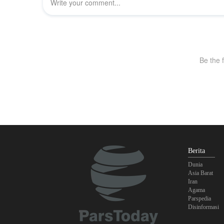
Berita
Dunia
Asia Barat
Iran
Agama
Parspedia
Disinformasi