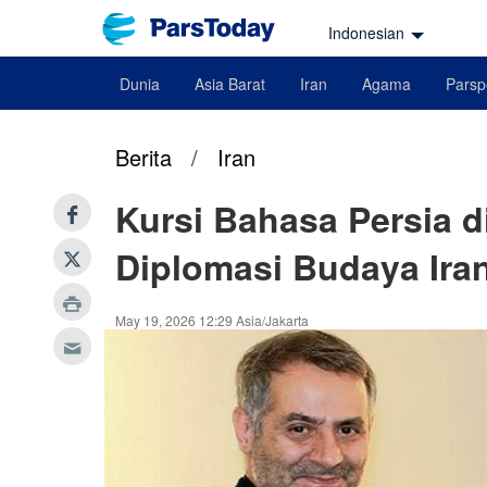
Indonesian
Dunia
Asia Barat
Iran
Agama
Parsp
Berita
/
Iran
Kursi Bahasa Persia 
Diplomasi Budaya Ira
May 19, 2026 12:29 Asia/Jakarta