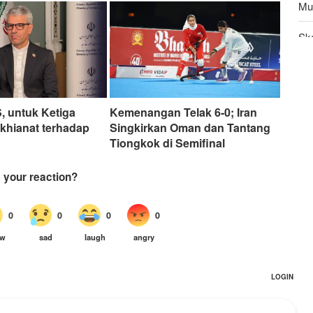
Mu
Sk
Pen
Do
, untuk Ketiga
Kemenangan Telak 6-0; Iran
rkhianat terhadap
Singkirkan Oman dan Tantang
Tiongkok di Semifinal