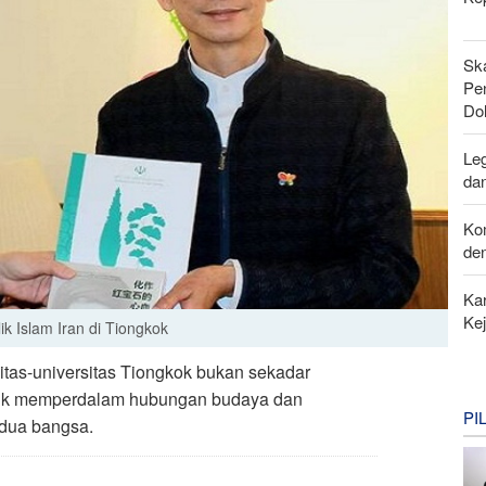
Sk
Pen
Do
Leg
da
Ko
de
Kar
Ke
k Islam Iran di Tiongkok
sitas-universitas Tiongkok bukan sekadar
tuk memperdalam hubungan budaya dan
PI
edua bangsa.