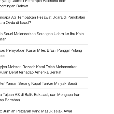
n yang Diambil Pemimpin Palestina demi
pentingan Rakyat
ngapa AS Tempatkan Pesawat Udara di Pangkalan
ra Ovda di Israel?
ab Saudi Melancarkan Serangan Udara ke Ibu Kota
man
as Pernyataan Kasar Milei; Brasil Panggil Pulang
bes
yjen Mohsen Rezaei: Kami Telah Melancarkan
kulan Berat terhadap Amerika Serikat
liter Yaman Serang Kapal Tanker Minyak Saudi
a Tujuan AS di Balik Eskalasi, dan Mengapa Iran
tap Bertahan
ak: Jumlah Peziarah yang Masuk sejak Awal