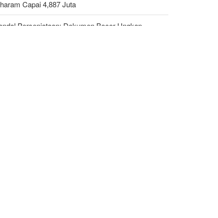
haram Capai 4,887 Juta
andal Persenjataan: Dokumen Bocor Ungkap
jualan Drone dan Rudal Israel ke UEA Miliaran
lar