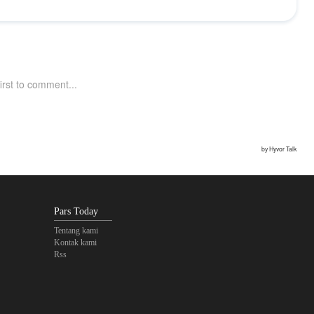
Pars Today
Tentang kami
Kontak kami
Rss