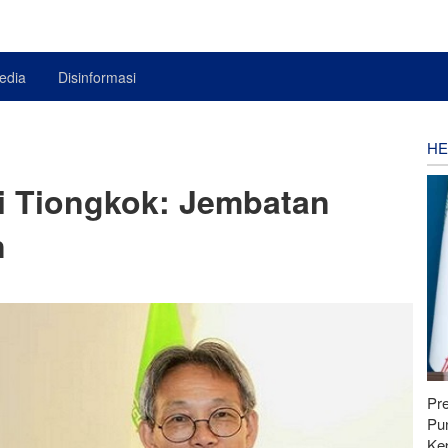
edia
Disinformasi
HE
di Tiongkok: Jembatan
n
Pr
Pu
Ke