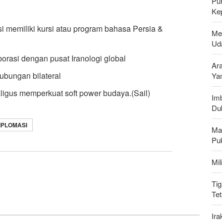
Pu
Ke
tusi memiliki kursi atau program bahasa Persia &
Me
Uda
orasi dengan pusat Iranologi global
Ar
 hubungan bilateral
Ya
ligus memperkuat soft power budaya.(Sail)
Imb
Du
IPLOMASI
Ma
Pu
Mi
Tig
Te
Ir