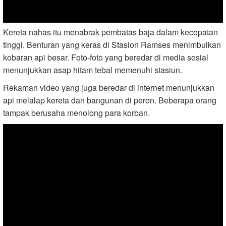
Kereta nahas itu menabrak pembatas baja dalam kecepatan
tinggi. Benturan yang keras di Stasion Ramses menimbulkan
kobaran api besar. Foto-foto yang beredar di media sosial
menunjukkan asap hitam tebal memenuhi stasiun.
Rekaman video yang juga beredar di internet menunjukkan
api melalap kereta dan bangunan di peron. Beberapa orang
tampak berusaha menolong para korban.