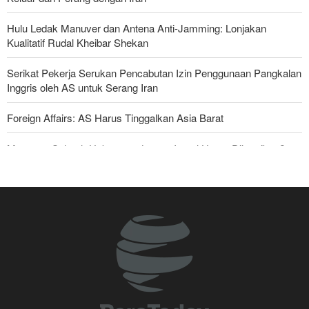
Hulu Ledak Manuver dan Antena Anti-Jamming: Lonjakan
Kualitatif Rudal Kheibar Shekan
Serikat Pekerja Serukan Pencabutan Izin Penggunaan Pangkalan
Inggris oleh AS untuk Serang Iran
Foreign Affairs: AS Harus Tinggalkan Asia Barat
Mengapa Seluruh Hubungan dengan Israel Harus Dihentikan?
Araghchi kepada Negara Tetangga: Kini Saatnya Andalkan Diri
Sendiri dan Jalin Persaudaraan Sejati
Anggota Senior Ansarullah: Pernyataan DK PBB Tidak Layak
Diperhatikan
Joe Kent: Komunitas Intelijen AS Tahu Iran Tidak Buat Nuklir, Tapi
Suara Mereka Dibungkam