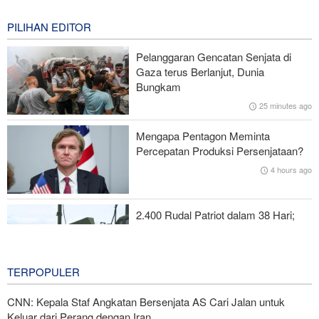
1 hour ago
PILIHAN EDITOR
Operasi terbaru Militer Yaman; Kilang Aramco di Jizan Jadi
Target
Pelanggaran Gencatan Senjata di
Gaza terus Berlanjut, Dunia
Ekonomi AS Terkuras: 23.000 Pekerjaan Non-Pertanian Lenyap
Bungkam
Akibat Perang Iran
25 minutes ago
Araghchi: Iran Tetap Teguh Dukung Pada Komitmen Perlawanan
Mengapa Pentagon Meminta
Percepatan Produksi Persenjataan?
Dua Sisi Arab Saudi Diserang; 'Pakta Makkah' Hanya Bertahan
4 hours ago
Dua Hari?
2.400 Rudal Patriot dalam 38 Hari;
Krisis Paling Mematikan di Riyadh
5 hours ago
TERPOPULER
CNN: Kepala Staf Angkatan Bersenjata AS Cari Jalan untuk
Keluar dari Perang dengan Iran