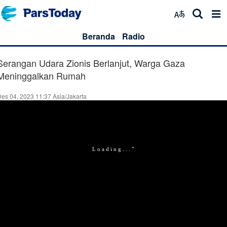
Beranda
Radio
Serangan Udara Zionis Berlanjut, Warga Gaza
Meninggalkan Rumah
es 04, 2023 11:37 Asia/Jakarta