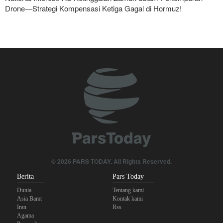
Drone—Strategi Kompensasi Ketiga Gagal di Hormuz!
Legislator Iran: AS Akan Segera Diusir dari Kawasan dan Semua
Pangkalan Terorisnya!
Foreign Policy: Riyadh Terjepit di Antara Iran dan Ansarullah,
Kebijakan Ini Gagal
Brigjen Akrami Nia: Artesh dalam Kondisi Siaga Penuh
Ghalibaf kepada Trump: Diplomasi Sandiwara AS telah Gagal !
The Economist: Kesepakatan dengan Iran Opsi Realistis Akhiri
Krisis Selat Hormuz
© 2026 PARS TODAY. All Rights Reserved.
Trump Ancam Penjara Panjang untuk Pembocor yang Beberkan
Berita
Pars Today
Krisis Amunisi Perang Iran
Dunia
Tentang kami
Asia Barat
Kontak kami
Iran
Rss
Agama