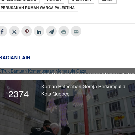
PERUSAKAN RUMAH WARGA PALESTINA
BAGIAN LAIN
Truk Bantuan Kemanusiaan Memasuki Gaz
2375
Korban Pelecehan Gereja Berkumpul di
2374
Kota Quebec