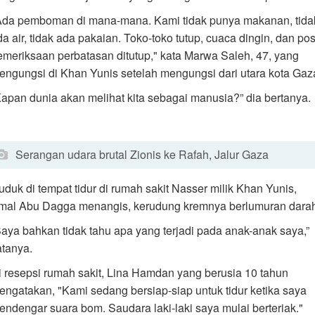
Ada pemboman di mana-mana. Kami tidak punya makanan, tida
da air, tidak ada pakaian. Toko-toko tutup, cuaca dingin, dan po
emeriksaan perbatasan ditutup," kata Marwa Saleh, 47, yang
engungsi di Khan Yunis setelah mengungsi dari utara kota Gaz
Kapan dunia akan melihat kita sebagai manusia?” dia bertanya.
Serangan udara brutal Zionis ke Rafah, Jalur Gaza
uduk di tempat tidur di rumah sakit Nasser milik Khan Yunis,
mal Abu Dagga menangis, kerudung kremnya berlumuran dara
Saya bahkan tidak tahu apa yang terjadi pada anak-anak saya,”
atanya.
i resepsi rumah sakit, Lina Hamdan yang berusia 10 tahun
engatakan, "Kami sedang bersiap-siap untuk tidur ketika saya
endengar suara bom. Saudara laki-laki saya mulai berteriak."