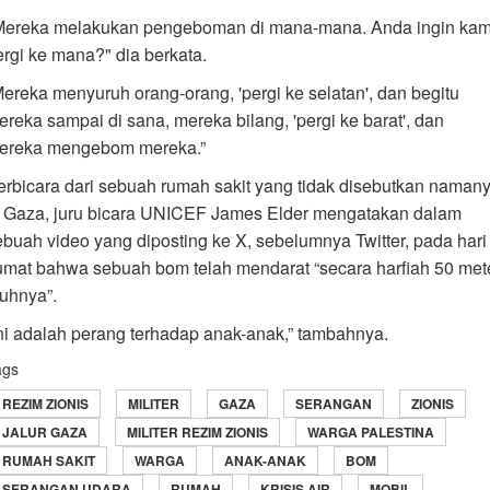
Mereka melakukan pengeboman di mana-mana. Anda ingin kam
ergi ke mana?" dia berkata.
Mereka menyuruh orang-orang, 'pergi ke selatan', dan begitu
ereka sampai di sana, mereka bilang, 'pergi ke barat', dan
ereka mengebom mereka.”
erbicara dari sebuah rumah sakit yang tidak disebutkan naman
i Gaza, juru bicara UNICEF James Elder mengatakan dalam
ebuah video yang diposting ke X, sebelumnya Twitter, pada hari
umat bahwa sebuah bom telah mendarat “secara harfiah 50 met
auhnya”.
Ini adalah perang terhadap anak-anak,” tambahnya.
ags
REZIM ZIONIS
MILITER
GAZA
SERANGAN
ZIONIS
JALUR GAZA
MILITER REZIM ZIONIS
WARGA PALESTINA
RUMAH SAKIT
WARGA
ANAK-ANAK
BOM
SERANGAN UDARA
RUMAH
KRISIS AIR
MOBIL