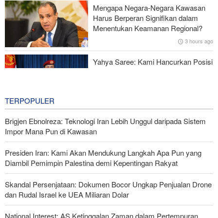
Mengapa Negara-Negara Kawasan
Gagal dalam Perang dengan Iran, Dua Pejabat Senior Mossad
Harus Berperan Signifikan dalam
Dipecat
Menentukan Keamanan Regional?
3 hours ago
Yahya Saree: Kami Hancurkan Posisi
Pasukan Bayaran Saudi dengan
Rudal Balistik dan Drone
3 hours ago
TERPOPULER
Brigjen Ebnolreza: Teknologi Iran Lebih Unggul daripada Sistem
Impor Mana Pun di Kawasan
Presiden Iran: Kami Akan Mendukung Langkah Apa Pun yang
Diambil Pemimpin Palestina demi Kepentingan Rakyat
Skandal Persenjataan: Dokumen Bocor Ungkap Penjualan Drone
dan Rudal Israel ke UEA Miliaran Dolar
National Interest: AS Ketinggalan Zaman dalam Pertempuran