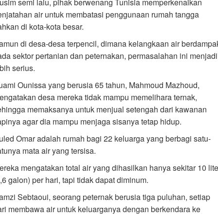
usim semi lalu, pihak berwenang Tunisia memperkenalkan
enjatahan air untuk membatasi penggunaan rumah tangga
ahkan di kota-kota besar.
amun di desa-desa terpencil, dimana kelangkaan air berdampa
ada sektor pertanian dan peternakan, permasalahan ini menjadi
bih serius.
uami Ounissa yang berusia 65 tahun, Mahmoud Mazhoud,
engatakan desa mereka tidak mampu memelihara ternak,
ehingga memaksanya untuk menjual setengah dari kawanan
apinya agar dia mampu menjaga sisanya tetap hidup.
uled Omar adalah rumah bagi 22 keluarga yang berbagi satu-
atunya mata air yang tersisa.
ereka mengatakan total air yang dihasilkan hanya sekitar 10 lite
,6 galon) per hari, tapi tidak dapat diminum.
amzi Sebtaoui, seorang peternak berusia tiga puluhan, setiap
ari membawa air untuk keluarganya dengan berkendara ke