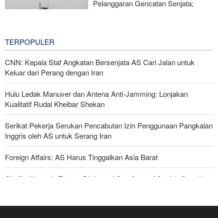
Pelanggaran Gencatan Senjata;
Tentara Israel Masuki Desa Suriah
3 hours ago
TERPOPULER
CNN: Kepala Staf Angkatan Bersenjata AS Cari Jalan untuk
Keluar dari Perang dengan Iran
Hulu Ledak Manuver dan Antena Anti-Jamming: Lonjakan
Kualitatif Rudal Kheibar Shekan
Serikat Pekerja Serukan Pencabutan Izin Penggunaan Pangkalan
Inggris oleh AS untuk Serang Iran
Foreign Affairs: AS Harus Tinggalkan Asia Barat
Ghalibaf kepada Trump: Diplomasi Sandiwara AS telah Gagal !
Araghchi kepada Negara Tetangga: Kini Saatnya Andalkan Diri
Sendiri dan Jalin Persaudaraan Sejati