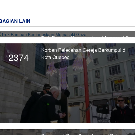
BAGIAN LAIN
Truk Bantuan Kemanusiaan Memasuki Gaz
2375
Korban Pelecehan Gereja Berkumpul di
2374
Kota Quebec