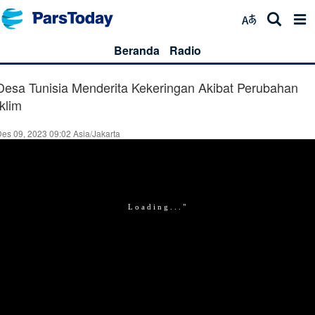
Beranda
Radio
Desa Tunisia Menderita Kekeringan Akibat Perubahan
Iklim
es 09, 2023 09:02 Asia/Jakarta