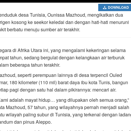
DOWNLOAD
enduduk desa Tunisia, Ounissa Mazhoud, mengikatkan dua
erigen kosong ke seekor keledai dan dengan hati-hati menuruni
ukit berbatu menuju sumber air terakhir.
egara di Afrika Utara ini, yang mengalami kekeringan selama
mpat tahun, sedang bergulat dengan kelangkaan air terburuk
alam beberapa tahun terakhir.
azhoud, seperti perempuan lainnya di desa terpencil Ouled
mar, 180 kilometer (110 mil) barat daya ibu kota Tunis, bangun
etiap pagi dengan satu hal dalam pikirannya: mencari air.
Kami adalah mayat hidup… yang dilupakan oleh semua orang,”
ata Mazhoud, 57 tahun, yang wilayahnya pernah menjadi salah
atu wilayah paling subur di Tunisia, yang terkenal dengan ladan
andum dan pinus Aleppo.