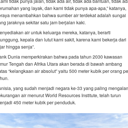
ami tidak punya jalan, tidak ada air, tidak ada bantuan, tidak a
erumahan yang layak, dan kami tidak punya apa-apa,” katanya,
eraya menambahkan bahwa sumber air terdekat adalah sungai
ng jaraknya sekitar satu jam berjalan kaki.
enyediakan air untuk keluarga mereka, katanya, berarti
punggung, kepala dan lutut kami sakit, karena kami bekerja dari
jar hingga senja”.
ank Dunia memperkirakan bahwa pada tahun 2030 kawasan
imur Tengah dan Afrika Utara akan berada di bawah ambang
atas “kelangkaan air absolut” yaitu 500 meter kubik per orang pe
ahun.
unisia, yang sudah menjadi negara ke-33 yang paling mengala
ekurangan air menurut World Resources Institute, telah turun
enjadi 450 meter kubik per penduduk.