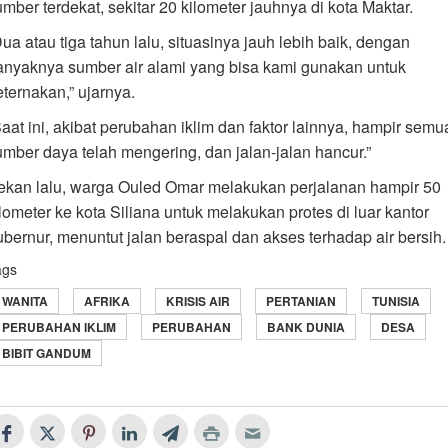
mber terdekat, sekitar 20 kilometer jauhnya di kota Maktar.
ua atau tiga tahun lalu, situasinya jauh lebih baik, dengan
anyaknya sumber air alami yang bisa kami gunakan untuk
eternakan,” ujarnya.
Saat ini, akibat perubahan iklim dan faktor lainnya, hampir semu
umber daya telah mengering, dan jalan-jalan hancur.”
ekan lalu, warga Ouled Omar melakukan perjalanan hampir 50
ilometer ke kota Siliana untuk melakukan protes di luar kantor
ubernur, menuntut jalan beraspal dan akses terhadap air bersih.
ags
WANITA
AFRIKA
KRISIS AIR
PERTANIAN
TUNISIA
PERUBAHAN IKLIM
PERUBAHAN
BANK DUNIA
DESA
BIBIT GANDUM