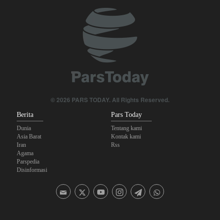
Joe Kent: Komunitas Intelijen AS Tahu Iran Tidak Buat Nuklir, Tapi
Suara Mereka Dibungkam
Mengapa Lobi Zionis di Amerika Tidak Lagi Seefektif Dulu?
Legislator Irak: AS Sumber Utama Instabilitas di Kawasan
Sanders: Trump Berbahaya Seret AS dalam Perang yang
Menghancurkan
© 2026 PARS TODAY. All Rights Reserved.
Berita
Pars Today
Dunia
Tentang kami
Asia Barat
Kontak kami
Iran
Rss
Agama
Parspedia
Disinformasi