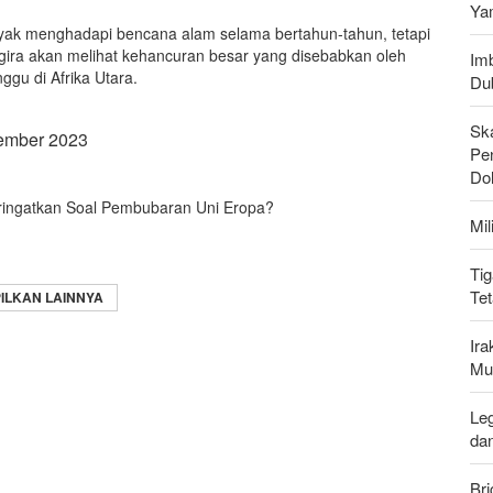
Ya
yak menghadapi bencana alam selama bertahun-tahun, tetapi
gira akan melihat kehancuran besar yang disebabkan oleh
Imb
ggu di Afrika Utara.
Du
Sk
tember 2023
Pen
Do
ingatkan Soal Pembubaran Uni Eropa?
Mi
Tig
Te
ILKAN LAINNYA
Ir
Mu
Leg
da
Bri