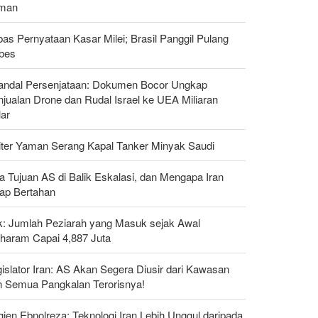
man
as Pernyataan Kasar Milei; Brasil Panggil Pulang
bes
andal Persenjataan: Dokumen Bocor Ungkap
jualan Drone dan Rudal Israel ke UEA Miliaran
lar
liter Yaman Serang Kapal Tanker Minyak Saudi
a Tujuan AS di Balik Eskalasi, dan Mengapa Iran
tap Bertahan
ak: Jumlah Peziarah yang Masuk sejak Awal
haram Capai 4,887 Juta
islator Iran: AS Akan Segera Diusir dari Kawasan
n Semua Pangkalan Terorisnya!
gjen Ebnolreza: Teknologi Iran Lebih Unggul daripada