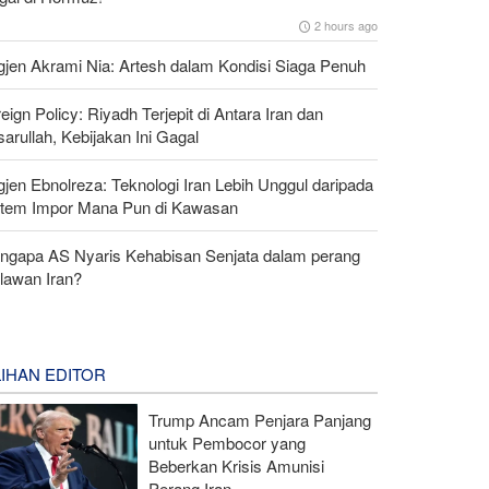
2 hours ago
gjen Akrami Nia: Artesh dalam Kondisi Siaga Penuh
eign Policy: Riyadh Terjepit di Antara Iran dan
arullah, Kebijakan Ini Gagal
gjen Ebnolreza: Teknologi Iran Lebih Unggul daripada
stem Impor Mana Pun di Kawasan
ngapa AS Nyaris Kehabisan Senjata dalam perang
lawan Iran?
LIHAN EDITOR
Trump Ancam Penjara Panjang
untuk Pembocor yang
Beberkan Krisis Amunisi
Perang Iran