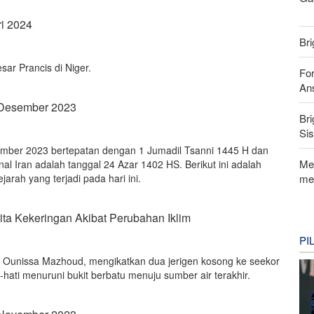
ri 2024
Bri
ar Prancis di Niger.
For
Ans
 Desember 2023
Bri
Si
sember 2023 bertepatan dengan 1 Jumadil Tsanni 1445 H dan
Me
al Iran adalah tanggal 24 Azar 1402 HS. Berikut ini adalah
me
jarah yang terjadi pada hari ini.
ta Kekeringan Akibat Perubahan Iklim
PI
 Ounissa Mazhoud, mengikatkan dua jerigen kosong ke seekor
-hati menuruni bukit berbatu menuju sumber air terakhir.