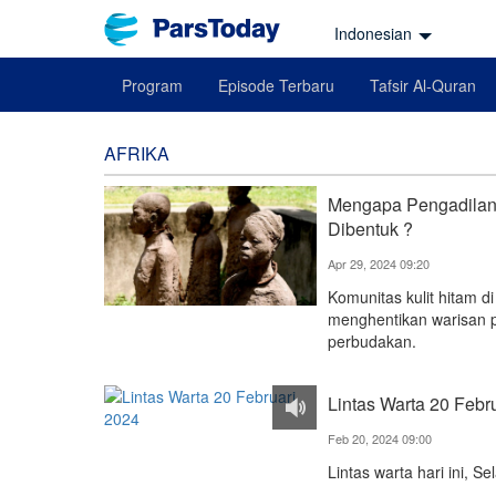
Indonesian
Program
Episode Terbaru
Tafsir Al-Quran
AFRIKA
Mengapa Pengadilan
Dibentuk ?
Apr 29, 2024 09:20
Komunitas kulit hitam d
menghentikan warisan
perbudakan.
Lintas Warta 20 Febr
Feb 20, 2024 09:00
Lintas warta hari ini, S