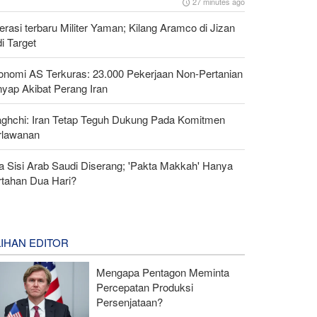
27 minutes ago
rasi terbaru Militer Yaman; Kilang Aramco di Jizan
i Target
onomi AS Terkuras: 23.000 Pekerjaan Non-Pertanian
nyap Akibat Perang Iran
aghchi: Iran Tetap Teguh Dukung Pada Komitmen
rlawanan
a Sisi Arab Saudi Diserang; 'Pakta Makkah' Hanya
rtahan Dua Hari?
LIHAN EDITOR
Mengapa Pentagon Meminta
Percepatan Produksi
Persenjataan?