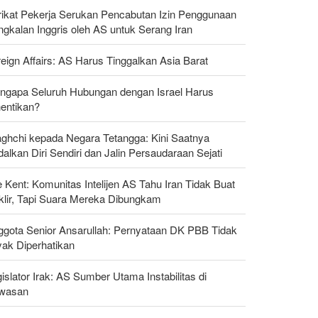
rikat Pekerja Serukan Pencabutan Izin Penggunaan
gkalan Inggris oleh AS untuk Serang Iran
eign Affairs: AS Harus Tinggalkan Asia Barat
ngapa Seluruh Hubungan dengan Israel Harus
hentikan?
aghchi kepada Negara Tetangga: Kini Saatnya
alkan Diri Sendiri dan Jalin Persaudaraan Sejati
 Kent: Komunitas Intelijen AS Tahu Iran Tidak Buat
klir, Tapi Suara Mereka Dibungkam
ggota Senior Ansarullah: Pernyataan DK PBB Tidak
yak Diperhatikan
islator Irak: AS Sumber Utama Instabilitas di
wasan