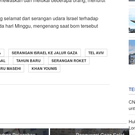
menewaskan dan melukai beberapa orang, menurut
g selamat dari serangan udara Israel terhadap
a hari Minggu, mengenang saat bom tersebut
A
SERANGAN ISRAEL KE JALUR GAZA
TEL AVIV
GAL
TAHUN BARU
SERANGAN ROKET
RU MASEHI
KHAN YOUNIS
TE
CN
unt
Hu
Lon
orban Pelecehan
Pengungsi Gaza Salat