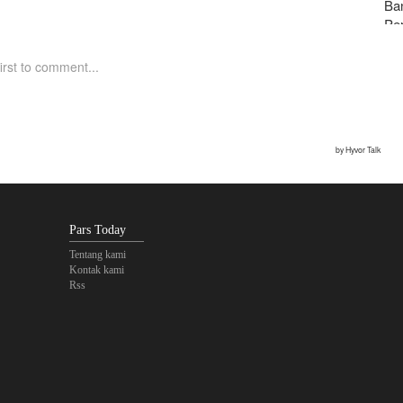
Ban
Pe
Pars Today
Tentang kami
Kontak kami
Rss