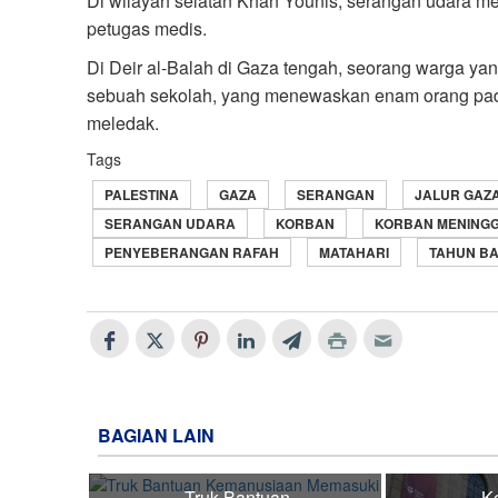
Di wilayah selatan Khan Younis, serangan udara 
petugas medis.
Di Deir al-Balah di Gaza tengah, seorang warga yan
sebuah sekolah, yang menewaskan enam orang pad
meledak.
Tags
PALESTINA
GAZA
SERANGAN
JALUR GAZ
SERANGAN UDARA
KORBAN
KORBAN MENING
PENYEBERANGAN RAFAH
MATAHARI
TAHUN BA
BAGIAN LAIN
Truk Bantuan
K