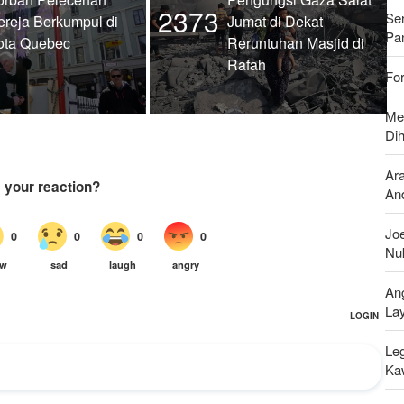
2373
Se
ereja Berkumpul di
Jumat di Dekat
Pan
ota Quebec
Reruntuhan Masjid di
Rafah
For
Me
Di
Ar
And
Joe
Nu
An
La
Leg
Ka