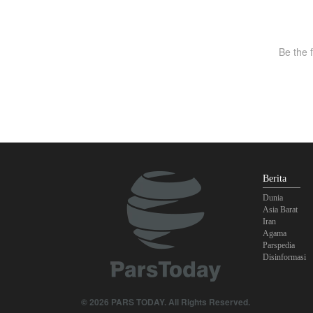
Berita
Dunia
Asia Barat
Iran
Agama
Parspedia
Disinformasi
© 2026 PARS TODAY. All Rights Reserved.