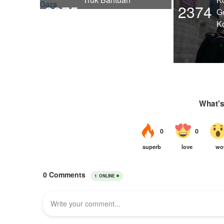
2375
2374
Kemanusiaan
G
Memasuki Gaza
K