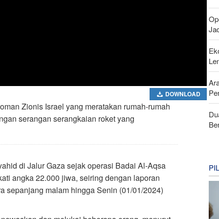
Ope
Jad
Ek
Le
Ar
Pe
DOWNLOAD
boman Zionis Israel yang meratakan rumah-rumah
Du
engan serangan serangkaian roket yang
Be
ahid di Jalur Gaza sejak operasi Badai Al-Aqsa
PI
ti angka 22.000 jiwa, seiring dengan laporan
a sepanjang malam hingga Senin (01/01/2024)