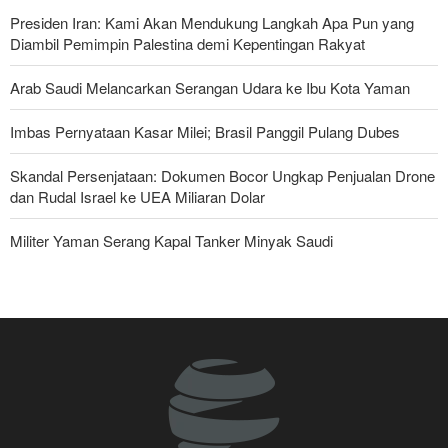
Presiden Iran: Kami Akan Mendukung Langkah Apa Pun yang
Diambil Pemimpin Palestina demi Kepentingan Rakyat
Arab Saudi Melancarkan Serangan Udara ke Ibu Kota Yaman
Imbas Pernyataan Kasar Milei; Brasil Panggil Pulang Dubes
Skandal Persenjataan: Dokumen Bocor Ungkap Penjualan Drone
dan Rudal Israel ke UEA Miliaran Dolar
Militer Yaman Serang Kapal Tanker Minyak Saudi
Tiga Tujuan AS di Balik Eskalasi, dan Mengapa Iran Tetap
Bertahan
Brigjen Ebnolreza: Teknologi Iran Lebih Unggul daripada Sistem
Impor Mana Pun di Kawasan
Irak: Jumlah Peziarah yang Masuk sejak Awal Muharam Capai
4,887 Juta