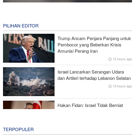
National Interest: AS Ketinggalan Zaman dalam Pertempuran
Drone—Strategi Kompensasi Ketiga Gagal di Hormuz!
8 hours ago
PILIHAN EDITOR
Brigjen Akrami Nia: Artesh dalam Kondisi Siaga Penuh
Trump Ancam Penjara Panjang untuk
Pembocor yang Beberkan Krisis
Foreign Policy: Riyadh Terjepit di Antara Iran dan Ansarullah,
Amunisi Perang Iran
Kebijakan Ini Gagal
12 hours ago
Brigjen Ebnolreza: Teknologi Iran Lebih Unggul daripada Sistem
Israel Lancarkan Serangan Udara
Impor Mana Pun di Kawasan
dan Artileri terhadap Lebanon Selatan
13 hours ago
Mengapa AS Nyaris Kehabisan Senjata dalam perang melawan
Iran?
Hakan Fidan: Israel Tidak Berniat
Capai Perdamaian
14 hours ago
TERPOPULER