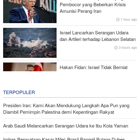
Impor Mana Pun di Kawasan
Pembocor yang Beberkan Krisis
Amunisi Perang Iran
Mengapa AS Nyaris Kehabisan Senjata dalam perang melawan
1 hour ago
Iran?
Israel Lancarkan Serangan Udara
Mengapa Koalisi Pendukung Trump Berada di Ambang
dan Artileri terhadap Lebanon Selatan
Keruntuhan?
3 hours ago
Gharibabadi: Kesepahaman Iran–Oman Bukan Berarti
Pembukaan Penuh Selat Hormuz
Hakan Fidan: Israel Tidak Berniat
Capai Perdamaian
3 hours ago
TERPOPULER
Presiden Iran: Kami Akan Mendukung Langkah Apa Pun yang
Diambil Pemimpin Palestina demi Kepentingan Rakyat
Arab Saudi Melancarkan Serangan Udara ke Ibu Kota Yaman
Imbas Pernyataan Kasar Milei; Brasil Panggil Pulang Dubes