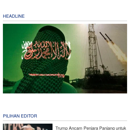
HEADLINE
Foreign Policy: Riyadh Terjepit di Antara Iran dan Ansarullah,
Kebijakan Ini Gagal
3 minutes ago
PILIHAN EDITOR
Brigjen Ebnolreza: Teknologi Iran Lebih Unggul daripada Sistem
Trump Ancam Penjara Panjang untuk