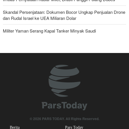
Skandal Persenjataan: Dokumen Bocor Ungkap Penjualan Drone
dan Rudal Israel ke UEA Miliaran Dolar
Militer Yaman Serang Kapal Tanker Minyak Saudi
Tiga Tujuan AS di Balik Eskalasi, dan Mengapa Iran Tetap
Bertahan
Irak: Jumlah Peziarah yang Masuk sejak Awal Muharam Capai
4,887 Juta
Legislator Iran: AS Akan Segera Diusir dari Kawasan dan Semua
Pangkalan Terorisnya!
Ledakan yang Mengguncang UEA; Di Mana Jebel Ali dan
Mengapa Itu Penting?
Dua Orang di UEA Ditahan karena Sebarkan Foto Ledakan Jebel
© 2026 PARS TODAY. All Rights Reserved.
Ali
Berita
Pars Today