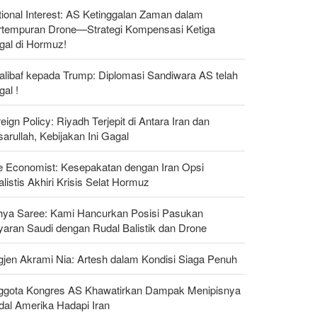
ional Interest: AS Ketinggalan Zaman dalam
rtempuran Drone—Strategi Kompensasi Ketiga
gal di Hormuz!
alibaf kepada Trump: Diplomasi Sandiwara AS telah
al !
eign Policy: Riyadh Terjepit di Antara Iran dan
arullah, Kebijakan Ini Gagal
e Economist: Kesepakatan dengan Iran Opsi
listis Akhiri Krisis Selat Hormuz
hya Saree: Kami Hancurkan Posisi Pasukan
yaran Saudi dengan Rudal Balistik dan Drone
gjen Akrami Nia: Artesh dalam Kondisi Siaga Penuh
ggota Kongres AS Khawatirkan Dampak Menipisnya
dal Amerika Hadapi Iran