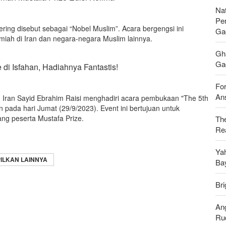
Nat
Pe
ering disebut sebagai “Nobel Muslim”. Acara bergengsi ini
Ga
miah di Iran dan negara-negara Muslim lainnya.
Gh
Gag
 di Isfahan, Hadiahnya Fantastis!
For
Ans
m Iran Sayid Ebrahim Raisi menghadiri acara pembukaan "The 5th
an pada hari Jumat (29/9/2023). Event ini bertujuan untuk
 peserta Mustafa Prize.
Th
Rea
Ya
ILKAN LAINNYA
Ba
Bri
An
Ru