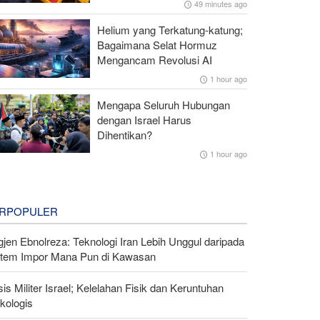
49 minutes ago
Helium yang Terkatung-katung;
Bagaimana Selat Hormuz
Mengancam Revolusi AI
1 hour ago
Mengapa Seluruh Hubungan
dengan Israel Harus
Dihentikan?
1 hour ago
RPOPULER
gjen Ebnolreza: Teknologi Iran Lebih Unggul daripada
stem Impor Mana Pun di Kawasan
sis Militer Israel; Kelelahan Fisik dan Keruntuhan
kologis