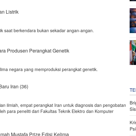
n Listrik
trik saat berkendara bukan sekadar angan-angan.
gara Produsen Perangkat Genetik
a lima negara yang memproduksi perangkat genetik.
Baru Iran (36)
TE
Bri
n ilmiah, empat perangkat Iran untuk diagnosis dan pengobatan
Si
h para peneliti dari Fakultas Teknik Elektro dan Komputer
Kri
Psi
mah Mustafa Prize Edisi Kelima