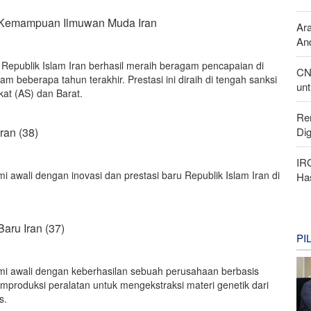
ti Kemampuan Ilmuwan Muda Iran
Ar
And
epublik Islam Iran berhasil meraih beragam pencapaian di
CN
am beberapa tahun terakhir. Prestasi ini diraih di tengah sanksi
unt
kat (AS) dan Barat.
Re
Di
Iran (38)
IR
mi awali dengan inovasi dan prestasi baru Republik Islam Iran di
Ha
Baru Iran (37)
PI
kami awali dengan keberhasilan sebuah perusahaan berbasis
mproduksi peralatan untuk mengekstraksi materi genetik dari
s.