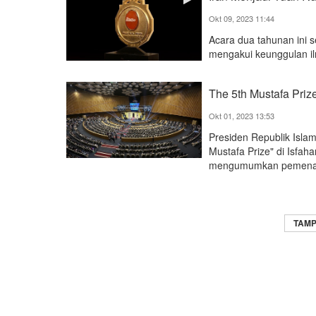
Okt 09, 2023 11:44
Acara dua tahunan ini s
mengakui keunggulan il
The 5th Mustafa Prize
Okt 01, 2023 13:53
Presiden Republik Isla
Mustafa Prize" di Isfah
mengumumkan pemenang
TAMP