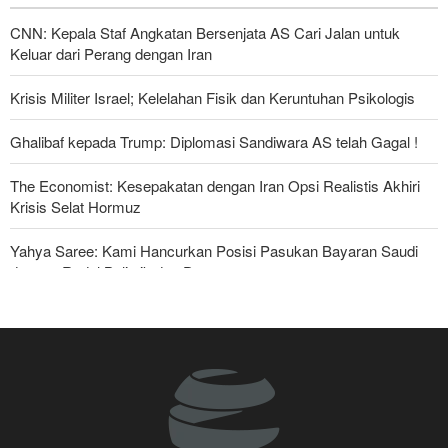
CNN: Kepala Staf Angkatan Bersenjata AS Cari Jalan untuk
Keluar dari Perang dengan Iran
Krisis Militer Israel; Kelelahan Fisik dan Keruntuhan Psikologis
Ghalibaf kepada Trump: Diplomasi Sandiwara AS telah Gagal !
The Economist: Kesepakatan dengan Iran Opsi Realistis Akhiri
Krisis Selat Hormuz
Yahya Saree: Kami Hancurkan Posisi Pasukan Bayaran Saudi
dengan Rudal Balistik dan Drone
Serikat Pekerja Serukan Pencabutan Izin Penggunaan Pangkalan
Inggris oleh AS untuk Serang Iran
Foreign Affairs: AS Harus Tinggalkan Asia Barat
Mengapa Lobi Zionis di Amerika Tidak Lagi Seefektif Dulu?