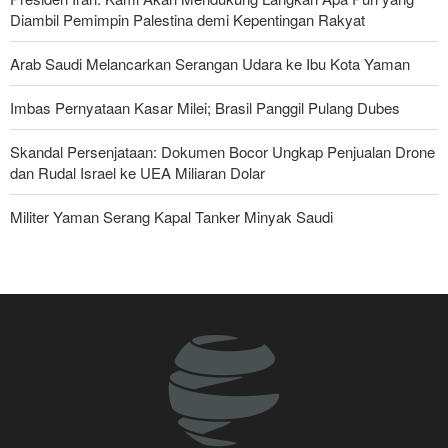
Diambil Pemimpin Palestina demi Kepentingan Rakyat
Arab Saudi Melancarkan Serangan Udara ke Ibu Kota Yaman
Imbas Pernyataan Kasar Milei; Brasil Panggil Pulang Dubes
Skandal Persenjataan: Dokumen Bocor Ungkap Penjualan Drone
dan Rudal Israel ke UEA Miliaran Dolar
Militer Yaman Serang Kapal Tanker Minyak Saudi
Tiga Tujuan AS di Balik Eskalasi, dan Mengapa Iran Tetap
Bertahan
Brigjen Ebnolreza: Teknologi Iran Lebih Unggul daripada Sistem
Impor Mana Pun di Kawasan
Irak: Jumlah Peziarah yang Masuk sejak Awal Muharam Capai
4,887 Juta