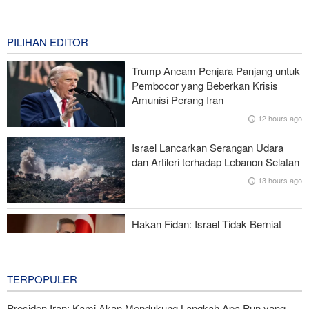
National Interest: AS Ketinggalan Zaman dalam Pertempuran
Drone—Strategi Kompensasi Ketiga Gagal di Hormuz!
8 hours ago
PILIHAN EDITOR
Brigjen Akrami Nia: Artesh dalam Kondisi Siaga Penuh
Trump Ancam Penjara Panjang untuk
Pembocor yang Beberkan Krisis
Foreign Policy: Riyadh Terjepit di Antara Iran dan Ansarullah,
Amunisi Perang Iran
Kebijakan Ini Gagal
12 hours ago
Brigjen Ebnolreza: Teknologi Iran Lebih Unggul daripada Sistem
Israel Lancarkan Serangan Udara
Impor Mana Pun di Kawasan
dan Artileri terhadap Lebanon Selatan
13 hours ago
Mengapa AS Nyaris Kehabisan Senjata dalam perang melawan
Iran?
Hakan Fidan: Israel Tidak Berniat
Capai Perdamaian
14 hours ago
TERPOPULER
Presiden Iran: Kami Akan Mendukung Langkah Apa Pun yang