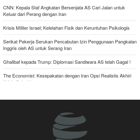
CNN: Kepala Staf Angkatan Bersenjata AS Cari Jalan untuk
Keluar dari Perang dengan Iran
Krisis Militer Israel; Kelelahan Fisik dan Keruntuhan Psikologis
Serikat Pekerja Serukan Pencabutan Izin Penggunaan Pangkalan
Inggris oleh AS untuk Serang Iran
Ghalibaf kepada Trump: Diplomasi Sandiwara AS telah Gagal !
The Economist: Kesepakatan dengan Iran Opsi Realistis Akhiri
Krisis Selat Hormuz
Foreign Affairs: AS Harus Tinggalkan Asia Barat
Yahya Saree: Kami Hancurkan Posisi Pasukan Bayaran Saudi
dengan Rudal Balistik dan Drone
Hulu Ledak Manuver dan Antena Anti-Jamming: Lonjakan
Kualitatif Rudal Kheibar Shekan