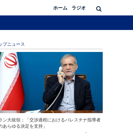
ホーム
ラジオ
ップニュース
ラン大統領；「交渉過程におけるパレスチナ指導者
のあらゆる決定を支持」