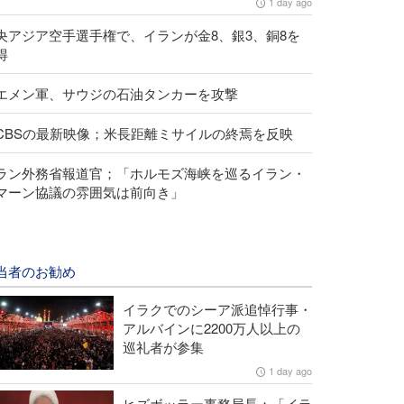
1 day ago
央アジア空手選手権で、イランが金8、銀3、銅8を
得
エメン軍、サウジの石油タンカーを攻撃
CBSの最新映像；米長距離ミサイルの終焉を反映
ラン外務省報道官；「ホルモズ海峡を巡るイラン・
マーン協議の雰囲気は前向き」
当者のお勧め
イラクでのシーア派追悼行事・
アルバインに2200万人以上の
巡礼者が参集
1 day ago
ヒズボッラー事務局長；「イラ