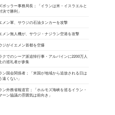
ズボッラー事務局長；「イランは米・イスラエルと
対決で勝利」
エメン軍、サウジの石油タンカーを攻撃
エメン無人機が、サウジ・ナジラン空港を攻撃
ウジがイエメン首都を空爆
ラクでのシーア派追悼行事・アルバインに2200万人
上の巡礼者が参集
ラン国会関係者；「米国が地域から追放される日は
う遠くない」
ラン外務省報道官；「ホルモズ海峡を巡るイラン・
マーン協議の雰囲気は前向き」