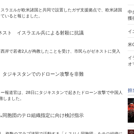
イスラエルが欧米諸国と共同で設置したガザ支援拠点で、欧米諸国
中
っていると報じました。
獲
イ
ネスト イスラエル兵による射殺に抗議
米
川西岸で若者2人が殉教したことを受け、市民らがゼネストに突入
イ
オ
、タジキスタンでのドローン攻撃を非難
担
ー報道官は、28日にタジキスタンで起きたドローン攻撃で中国人
難しました。
ム同胞団のテロ組織指定に向け検討指示
日、複数のアラブ諸国で活動する「ムスリム同胞団」をテロ組織に