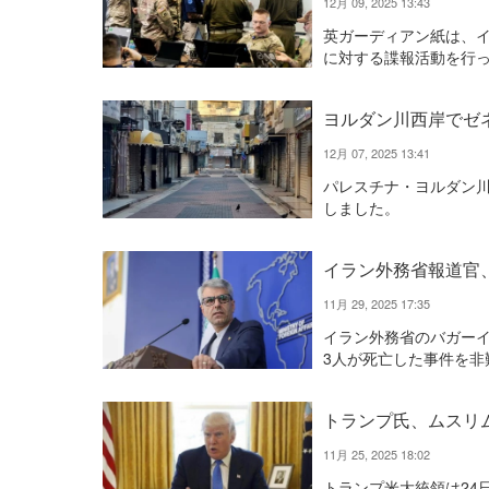
12月 09, 2025 13:43
英ガーディアン紙は、
に対する諜報活動を行
ヨルダン川西岸でゼ
12月 07, 2025 13:41
パレスチナ・ヨルダン
しました。
イラン外務省報道官
11月 29, 2025 17:35
イラン外務省のバガーイ
3人が死亡した事件を非
トランプ氏、ムスリ
11月 25, 2025 18:02
トランプ米大統領は24