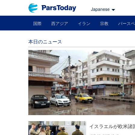
Japanese
国際
西アジア
イラン
宗教
パースペ
本日のニュース
イスラエルが欧米諸