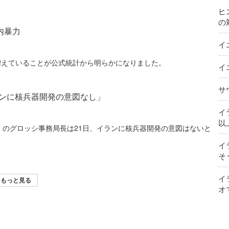
ヒ
の
内暴力
イ
増えていることが公式統計から明らかになりました。
イ
サ
ランに核兵器開発の意図なし」
イ
以
A）のグロッシ事務局長は21日、イランに核兵器開発の意図はないと
イ
そ
イ
もっと見る
オ