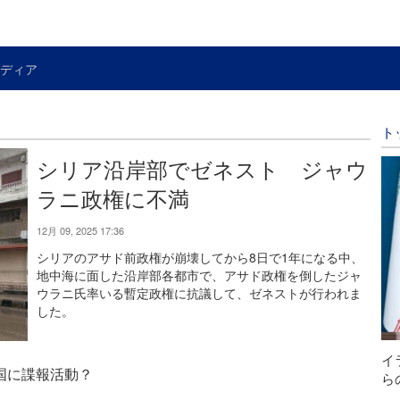
ディア
ト
シリア沿岸部でゼネスト ジャウ
ラニ政権に不満
12月 09, 2025 17:36
シリアのアサド前政権が崩壊してから8日で1年になる中、
地中海に面した沿岸部各都市で、アサド政権を倒したジャ
ウラニ氏率いる暫定政権に抗議して、ゼネストが行われま
した。
イ
国に諜報活動？
ら