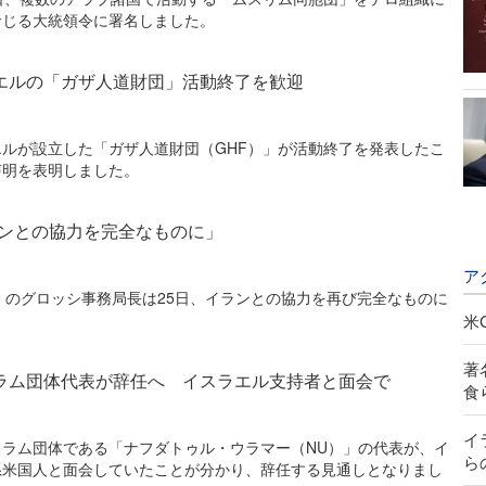
命じる大統領令に署名しました。
エルの「ガザ人道財団」活動終了を歓迎
ルが設立した「ガザ人道財団（GHF）」が活動終了を発表したこ
声明を表明しました。
ランとの協力を完全なものに」
ア
A）のグロッシ事務局長は25日、イランとの協力を再び完全なものに
米
著
ラム団体代表が辞任へ イスラエル支持者と面会で
食
イ
スラム団体である「ナフダトゥル・ウラマー（NU）」の代表が、イ
ら
系米国人と面会していたことが分かり、辞任する見通しとなりまし