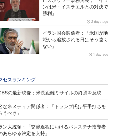
ンは米・イスラエルとの対決で
勝利」
2 days ago
イラン国会関係者；「米国が地
域から追放される日はそう遠く
ない」
1 day ago
クセスランキング
CBSの最新映像；米長距離ミサイルの終焉を反映
名な米メディア関係者：「トランプ氏は平手打ちを
らうべき」
ラン大統領；「交渉過程におけるパレスチナ指導者
のあらゆる決定を支持」