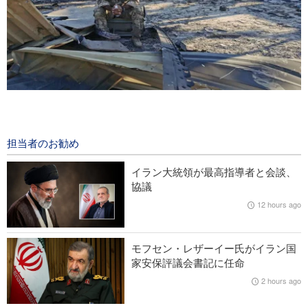
米紙WSJ：「イランとの戦争で米軍の弱点が露呈」
2 hours ago
担当者のお勧め
著名な米CBS司会者がトランプ氏の空約束を批判
イラン大統領が最高指導者と会談、
原油価格が上昇に転じる
協議
12 hours ago
レバノン・イスラエル政権間の交渉が暗礁に乗り上げる
エスパー元米国防長官；「イランは戦争で優勢」
モフセン・レザーイー氏がイラン国
家安保評議会書記に任命
2 hours ago