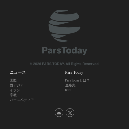
める条件の受諾次第」
イラン大統領が最高指導者と会談、協議
イラン大統領；「新興技術への投資は、敵対勢力による制裁実
施を阻止」
レバノン・イスラエル政権間の交渉が暗礁に乗り上げる
著名な米CBS司会者がトランプ氏の空約束を批判
© 2026 PARS TODAY. All Rights Reserved.
ニュース
Pars Today
国際
ParsTodayとは？
西アジア
連絡先
イラン
RSS
宗教
パースペディア