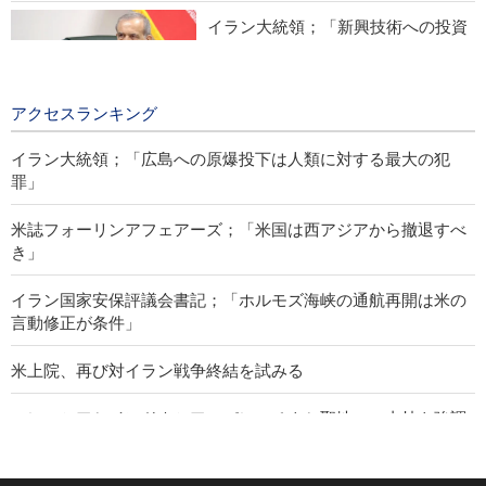
イラン大統領；「新興技術への投資
は、敵対勢力による制裁実施を阻
止」
12 hours ago
アクセスランキング
イラン大統領；「広島への原爆投下は人類に対する最大の犯
罪」
米誌フォーリンアフェアーズ；「米国は西アジアから撤退すべ
き」
イラン国家安保評議会書記；「ホルモズ海峡の通航再開は米の
言動修正が条件」
米上院、再び対イラン戦争終結を試みる
マレーシアとインドネシア、パレスチナと聖地への支持を強調
イラン革命防衛隊報道官；「ホルモズ海峡の再開は我が国が定