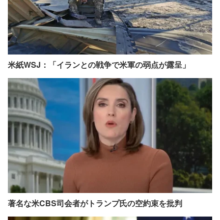
米紙WSJ：「イランとの戦争で米軍の弱点が露呈」
著名な米CBS司会者がトランプ氏の空約束を批判