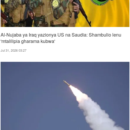
Al-Nujaba ya Iraq yazionya US na Saudia: Shambulio lenu
'mtalilipia gharama kubwa'
Jul 31, 2026 03:27