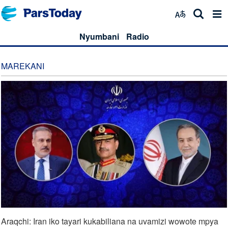
Nyumbani
Radio
MAREKANI
Araqchi: Iran iko tayari kukabiliana na uvamizi wowote mpya