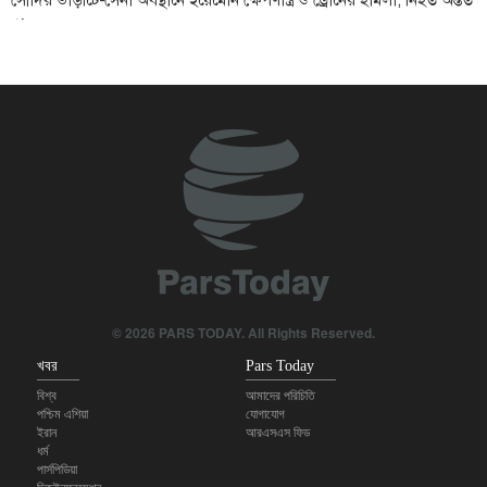
সৌদির ভাড়াটে-সেনা অবস্থানে ইয়েমেনি ক্ষেপণাস্ত্র ও ড্রোনের হামলা; নিহত অন্তত
৫৮
পশ্চিমবঙ্গে দুই দিনে ১,৫০০ মসজিদ ও মন্দিরের মাইক অপসারণ
মার্কিন অস্ত্র সংকটের খবর ফাঁসে ক্ষুব্ধ ট্রাম্প: কঠোর শাস্তির মুখে সাংবাদিকরা
ঐতিহাসিক কৌশলগত বিপর্যয়ে আমেরিকা ও ইসরায়েল হেরেছে, জিতেছে ইরান:
টেলিগ্রাফ
ইরানের সাথে চুক্তি হরমুজ সংকট সুরাহার একমাত্র কার্যকর পথ: ইকোনমিস্ট
আমেরিকাকে বিপর্যয়কর যুদ্ধে জড়িয়েছেন দুর্নীতিগ্রস্ত ট্রাম্প: স্যান্ডার্স
© 2026 PARS TODAY. All Rights Reserved.
খবর
Pars Today
বিশ্ব
আমাদের পরিচিতি
পশ্চিম এশিয়া
যোগাযোগ
ইরান
আরএসএস ফিড
ধর্ম
পার্সপিডিয়া