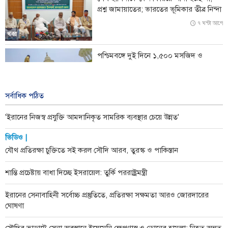
প্রশ্ন জামায়াতের; ভারতের ভূমিকার তীব্র নিন্দা
সৌদির ভাড়াটে-সেনা অবস্থানে ইয়েমেনি ক্ষেপণাস্ত্র ও ড্রোনের হামলা; নিহত অন্তত
৫৮
৭ ঘন্টা আগে
খবর
পশ্চিমবঙ্গে দুই দিনে ১,৫০০ মসজিদ ও
মন্দিরের মাইক অপসারণ
১ দিন আগে
খবর
সর্বাধিক পঠিত
'ইরানের নিজস্ব প্রযুক্তি আমদানিকৃত সামরিক ব্যবস্থার চেয়ে উন্নত'
ভিডিও |
যৌথ প্রতিরক্ষা চুক্তিতে সই করল সৌদি আরব, তুরস্ক ও পাকিস্তান
শান্তি প্রচেষ্টায় বাধা দিচ্ছে ইসরায়েল: তুর্কি পররাষ্ট্রমন্ত্রী
ইরানের সেনাবাহিনী সর্বোচ্চ প্রস্তুতিতে, প্রতিরক্ষা সক্ষমতা আরও জোরদারের
ঘোষণা