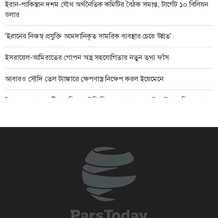
ইরান-পাকিস্তান দশম যৌথ অর্থনৈতিক কমিটির বৈঠক সমাপ্ত; টার্গেট ১০ বিলিয়ন
ডলার
'ইরানের নিজস্ব প্রযুক্তি আমদানিকৃত সামরিক ব্যবস্থার চেয়ে উন্নত'
ইসরায়েল-আমিরাতের গোপন অস্ত্র সহযোগিতার নতুন তথ্য ফাঁস
আবারও সৌদি তেল ট্যাঙ্কারে ক্ষেপণাস্ত্র নিক্ষেপ করল ইয়েমেনে
ইয়েমেনের রাজধানী প্রকম্পিত সৌদি বিমান হামলায়, দুবাইয়ে ইয়েমেনি ক্ষেপণাস্ত্র
হামলা
মার্কিন ঘাঁটি নিয়ে ইরানের হুঁশিয়ারি: এই অঞ্চল থেকে বহিষ্কারের দিন ঘনিয়ে
আসছে
দিল্লিতে সংবাদ সম্মেলনে শেখ হাসিনাকে কথা বলার অনুমতি দেওয়ায় ঢাকার
ক্ষোভ
শান্তি প্রচেষ্টায় বাধা দিচ্ছে ইসরায়েল: তুর্কি পররাষ্ট্রমন্ত্রী
ইয়েমেনের সেনাবাহিনীর হামলায় লোহিত সাগরে সৌদি তেলবাহী ট্যাংকার