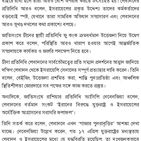
বাইরে রাখা হলে তারা আরও বেশি অপরাধ করতে উৎসাহিত হয়। লেবাননের
প্রতিনিধি আরও বলেন, ইসরায়েলের প্রকৃত উদ্দেশ্য তাদের কর্মকর্তাদের
বক্তব্যেই স্পষ্ট, যেখানে তারা সামরিক অভিযান সম্প্রসারণ এবং লেবাননের
আরও ভূখণ্ড দখলের কথা প্রকাশ্যে বলছে।
জাতিসংঘে চীনের স্থায়ী প্রতিনিধি ফু কংক ক্রমবর্ধমান উত্তেজনা নিয়ে উদ্বেগ
প্রকাশ করে বলেন, পরিস্থিতি আরও খারাপ হওয়ার আগেই আন্তর্জাতিক
সম্প্রদায়কে কার্যকর ও জরুরি পদক্ষেপ নিতে হবে।
চীনা প্রতিনিধি লেবাননের সার্বভৌমত্বের প্রতি সম্মান প্রদর্শনের আহ্বান জানিয়ে
দক্ষিণ লেবানন থেকে ইসরায়েলি সেনাদের সম্পূর্ণ প্রত্যাহার দাবি করেন। তিনি
বলেন, বেইজিং উত্তেজনা প্রশমিত করা, শান্তি পুনঃপ্রতিষ্ঠা এবং আঞ্চলিক
স্থিতিশীলতা জোরদারে সব পক্ষের সঙ্গে কাজ করতে প্রস্তুত।
অন্যদিকে, জাতিসংঘে রাশিয়ার প্রতিনিধি ভ্যাসিলি নেবেনজিয়া বলেন,
লেবাননের বর্তমান সংকট “ইরানের বিরুদ্ধে যুক্তরাষ্ট্র ও ইসরায়েলের
অযৌক্তিক আগ্রাসনের সরাসরি ফলাফল”।
তিনি সতর্ক করে বলেন, লেবাননে এখন “গাজার পুনরাবৃত্তির” আশঙ্কা দেখা
যাচ্ছে। নেবেনজিয়া উল্লেখ করেন, গত ১৭ এপ্রিল যুক্তরাষ্ট্রের মধ্যস্থতায়
লেবানন ও ইসরায়েলের মধ্যে যে যুদ্ধবিরতি হয়েছিল, তা দুঃখজনকভাবে