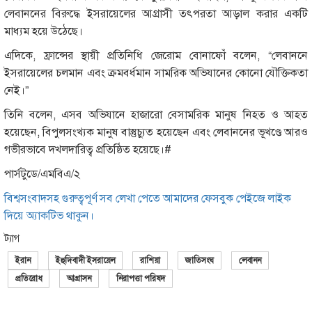
লেবাননের বিরুদ্ধে ইসরায়েলের আগ্রাসী তৎপরতা আড়াল করার একটি
মাধ্যম হয়ে উঠেছে।
এদিকে, ফ্রান্সের স্থায়ী প্রতিনিধি জেরোম বোনাফোঁ বলেন, “লেবাননে
ইসরায়েলের চলমান এবং ক্রমবর্ধমান সামরিক অভিযানের কোনো যৌক্তিকতা
নেই।”
তিনি বলেন, এসব অভিযানে হাজারো বেসামরিক মানুষ নিহত ও আহত
হয়েছেন, বিপুলসংখ্যক মানুষ বাস্তুচ্যুত হয়েছেন এবং লেবাননের ভূখণ্ডে আরও
গভীরভাবে দখলদারিত্ব প্রতিষ্ঠিত হয়েছে।#
পার্সটুডে/এমবিএ/২
বিশ্বসংবাদসহ গুরুত্বপূর্ণ সব লেখা পেতে আমাদের ফেসবুক পেইজে লাইক
দিয়ে অ্যাকটিভ থাকুন।
ট্যাগ
ইরান
ইহুদিবাদী ইসরায়েল
রাশিয়া
জাতিসংঘ
লেবানন
প্রতিরোধ
আগ্রাসন
নিরাপত্তা পরিষদ