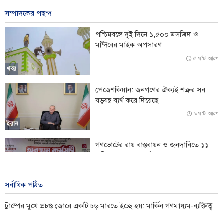
৩ ঘন্টা আগে
সম্পাদকের পছন্দ
ইরানের সেনাবাহিনী সর্বোচ্চ প্রস্তুতিতে, প্রতিরক্ষা সক্ষমতা আরও জোরদারের
পশ্চিমবঙ্গে দুই দিনে ১,৫০০ মসজিদ ও
ঘোষণা
মন্দিরের মাইক অপসারণ
'ইরানের নিজস্ব প্রযুক্তি আমদানিকৃত সামরিক ব্যবস্থার চেয়ে উন্নত'
৫ ঘন্টা আগে
খবর
শান্তি প্রচেষ্টায় বাধা দিচ্ছে ইসরায়েল: তুর্কি পররাষ্ট্রমন্ত্রী
পেজেশকিয়ান: জনগণের ঐক্যই শত্রুর সব
ষড়যন্ত্র ব্যর্থ করে দিয়েছে
মার্কিন অস্ত্র সংকটের খবর ফাঁসে ক্ষুব্ধ ট্রাম্প: কঠোর শাস্তির মুখে সাংবাদিকরা
৯ ঘন্টা আগে
ইরান
গণভোটের রায় বাস্তবায়ন ও জনদাবিতে ১১
দলীয় জোটের লংমার্চ ঘোষণা
৯ ঘন্টা আগে
খবর
সর্বাধিক পঠিত
ট্রাম্পের মুখে প্রচণ্ড জোরে একটি চড় মারতে ইচ্ছে হয়: মার্কিন গণমাধ্যম-ব্যক্তিত্ব