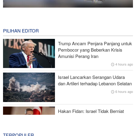
National Interest: AS Ketinggalan Zaman dalam Pertempuran
Drone—Strategi Kompensasi Ketiga Gagal di Hormuz!
31 minutes ago
PILIHAN EDITOR
Brigjen Akrami Nia: Artesh dalam Kondisi Siaga Penuh
Trump Ancam Penjara Panjang untuk
Pembocor yang Beberkan Krisis
Foreign Policy: Riyadh Terjepit di Antara Iran dan Ansarullah,
Amunisi Perang Iran
Kebijakan Ini Gagal
4 hours ago
Brigjen Ebnolreza: Teknologi Iran Lebih Unggul daripada Sistem
Israel Lancarkan Serangan Udara
Impor Mana Pun di Kawasan
dan Artileri terhadap Lebanon Selatan
6 hours ago
Mengapa AS Nyaris Kehabisan Senjata dalam perang melawan
Iran?
Hakan Fidan: Israel Tidak Berniat
Capai Perdamaian
6 hours ago
TERPOPULER